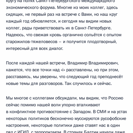
кругу на полях Санкт-Петербургского международного
экономического форума. Многие из моих коллег, здесь
сидящих, не первый раз на встрече с Вами, но наш круг
каждый год обновляется, и сегодня мы видим новых
коллег, рады приветствовать их в Санкт-Петербурге.
Надеюсь, что свежая кровь органично сольётся с опытом
старожилов-тяжеловесов – и получится плодотворный,
интересный для всех диалог.
После каждой нашей встречи, Владимир Владимирович,
кажется, что все точки над «i» расставлены, но при этом,
расставаясь, мы уверены, что следующий год преподнесёт
новые темы для разговоров. Так случилось и сейчас.
Мы многое с коллегами обсуждали, мы видим, что Россию
сейчас помимо нашей воли упорно вталкивают
в конфликтное противостояние с Западом. В СМИ и на устах
некоторых политиков бесконечно муссируются русофобские
настроения, некоторые политики даже ставят нас в один
ряд с ИГИЛ, с терроризмом. В странах Балтии начали даже