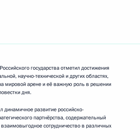
ил первый испытательный
джана с Днём Республики
Российского государства отметил достижения
ьной, научно-технической и других областях,
 на мировой арене и её важную роль в решении
овестки дня.
а
л динамичное развитие российско-
ратегического партнёрства, содержательный
 и взаимовыгодное сотрудничество в различных