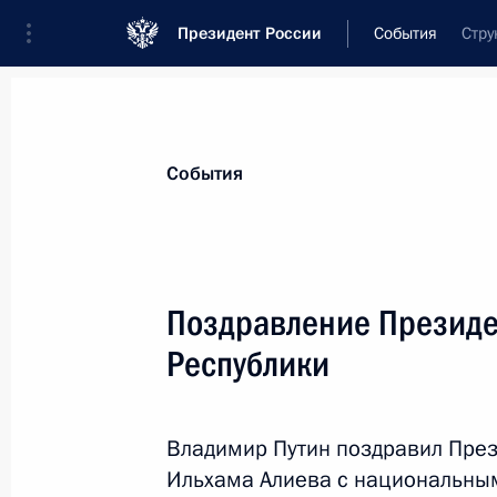
Президент России
События
Стру
Президент
Администрация
Государст
Новости
Стенограммы
Поездки
Те
События
Показа
Поздравление Президе
Республики
Владимир Путин прибыл в Париж
29 мая 2017 года, 14:30
Владимир Путин поздравил Пре
Ильхама Алиева с национальны