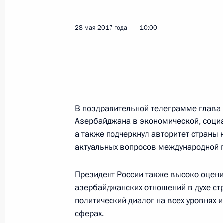
28 мая 2017 года, воскресенье
Российский самолёт МС-21 соверш
28 мая 2017 года
10:00
полёт
28 мая 2017 года, 13:30
Поздравление Президенту Азербай
В поздравительной телеграмме глава 
28 мая 2017 года, 10:00
Азербайджана в экономической, социал
а также подчеркнул авторитет страны
актуальных вопросов международной п
Поздравление с Днём пограничник
Президент России также высоко оцени
28 мая 2017 года, 09:00
азербайджанских отношений в духе ст
политический диалог на всех уровнях
сферах.