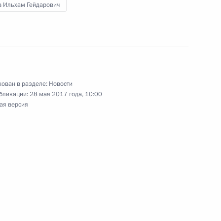
в Ильхам Гейдарович
ибири
ован в разделе:
Новости
 Абдельфаттаху Сиси
бликации:
28 мая 2017 года, 10:00
ая версия
 Совета Безопасности
1
ите прав предпринимателей
2