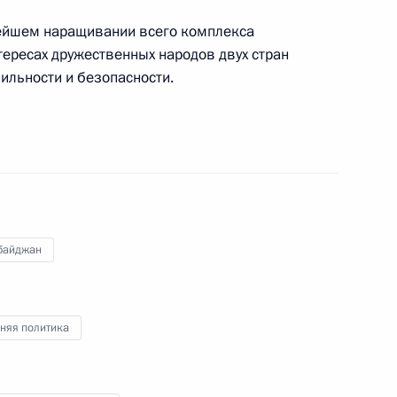
нейшем наращивании всего комплекса
Ланки Майтрипале Сирисене
тересах дружественных народов двух стран
бильности и безопасности.
ом Турции Реджепом Тайипом
байджан
ом Ирана Хасаном Рухани
няя политика