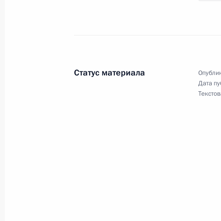
22 мая 2017 года, понедельник
29 мая Владимир Путин посетит П
Статус материала
Опублик
22 мая 2017 года, 16:08
Дата пу
Текстов
Совещание по развитию космическ
22 мая 2017 года, 15:20
Сочи
Приветствие Петербургскому межд
форуму – 2017
22 мая 2017 года, 12:00