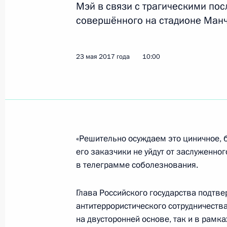
23 мая 2017 года, вторник
Мэй в связи с трагическими пос
совершённого на стадионе Манч
Встреча с Президентом Филиппин Р
23 мая 2017 года, 23:20
Москва, Кремль
23 мая 2017 года
10:00
Заседание Совета по развитию физ
23 мая 2017 года, 18:40
Краснодар
«Решительно осуждаем это циничное, 
его заказчики не уйдут от заслуженно
Встреча с президентом ФИФА Джа
в телеграмме соболезнования.
23 мая 2017 года, 15:50
Краснодар
Глава Российского государства подтв
антитеррористического сотрудничеств
Встреча с представителями ведущи
на двусторонней основе, так и в рамк