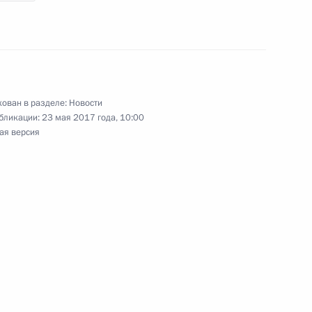
ариж
ован в разделе:
Новости
бликации:
23 мая 2017 года, 10:00
ая версия
ой отрасли
5
3м
ународному экономическому