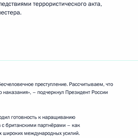
ледствиями террористического акта,
естера.
одриго Дутерте
2
ической культуры и спорта
:
17
бесчеловечное преступление. Рассчитываем, что
го наказания», – подчеркнул Президент России
нни Инфантино
5
ердил готовность к наращиванию
а с британскими партнёрами – как
х волонтёрских объединений
4
ах широких международных усилий.