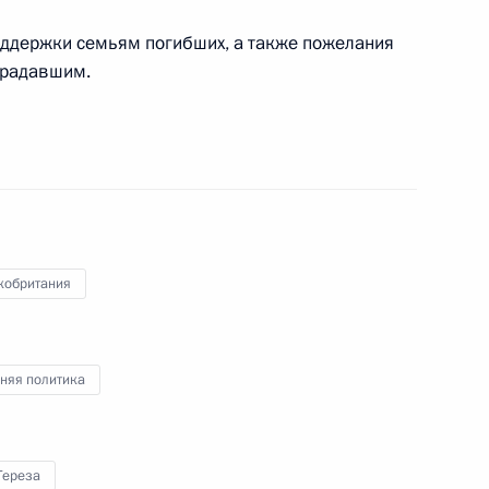
поддержки семьям погибших, а также пожелания
традавшим.
льного клуба «Краснодар»
15
 с Президентом Македонии
кобритания
няя политика
 Великобритании Терезе Мэй
Тереза