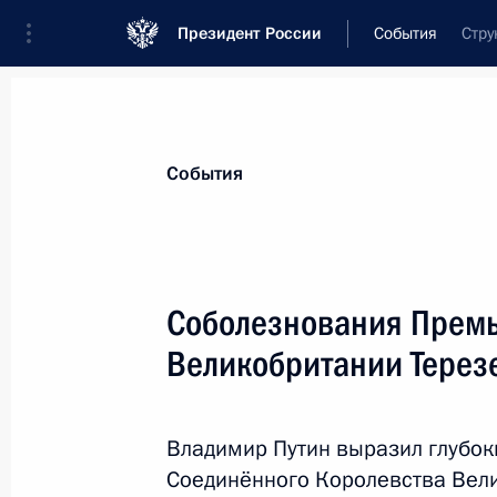
Президент России
События
Стру
Президент
Администрация
Государст
Новости
Стенограммы
Поездки
Те
События
Показа
Соболезнования Прем
Великобритании Терез
Встреча с Президентом Македонии
24 мая 2017 года, 13:30
Москва, Кремль
Владимир Путин выразил глубо
Соединённого Королевства Вел