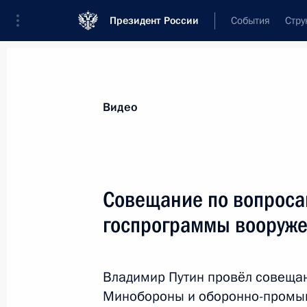
Президент России
События
Стру
Видеозаписи
Фотографии
Аудиозапи
Все материалы
Выступления
Совещан
Видео
Показа
Совещание по вопроса
госпрограммы вооруже
Совместная пресс-кон
Франции Эммануэлем
Владимир Путин провёл совеща
29 мая 2017 года
Париж
Видео, 3
Минобороны и оборонно-промыш