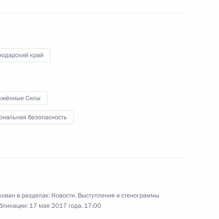
нодарский край
Заседание Совета
по развитию физической
культуры и спорта
ужённые Силы
ональная безопасность
23 мая 2017 года
Видео, 2 ч.
ован в разделах:
Новости
,
Выступления и стенограммы
бликации:
17 мая 2017 года, 17:00