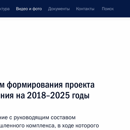
ктура
Видео и фото
Документы
Контакты
Поиск
си
ия, встречи
Встречи со СМИ
май, 2017
ть следующие материалы
м формирования проекта
ния на 2018–2025 годы
ференция с Президентом
 Макроном
ние с руководящим составом
9 мин.
ленного комплекса, в ходе которого