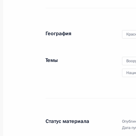
География
Крас
Вручение государственных
наград
Темы
Воор
Наци
24 мая 2017 года
Видео, 37 мин.
Статус материала
Опублик
Дата пу