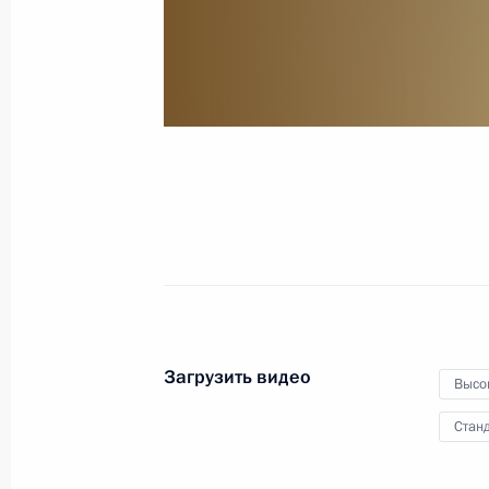
Посещение Сретенского
монастыря
25 мая 2017 года
Видео, 5 мин.
Загрузить видео
Высо
Станд