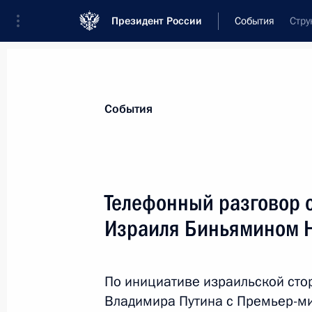
Президент России
События
Стру
Президент
Администрация
Государст
Новости
Стенограммы
Поездки
Те
События
Показа
Телефонный разговор 
Израиля Биньямином Н
Встреча с премьер-министром Ита
17 мая 2017 года, 14:10
Сочи
По инициативе израильской сто
Владимира Путина с Премьер-ми