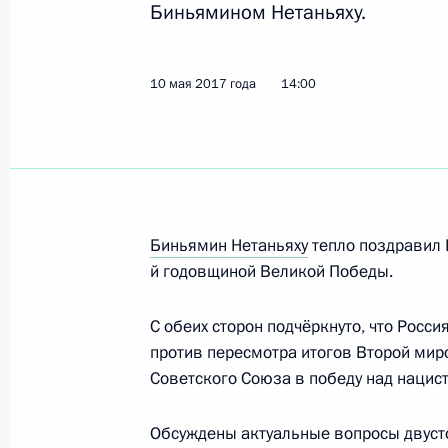
16 мая 2017 года, вторник
Биньямином Нетаньяху.
Совещание с руководством Миноб
промышленного комплекса
10 мая 2017 года
14:00
16 мая 2017 года, 15:40
Сочи
15 мая 2017 года, понедельник
Совещание по ликвидации последс
Биньямин Нетаньяху
тепло поздравил 
й годовщиной Великой Победы.
15 мая 2017 года, 18:40
Иркутск
С обеих сторон подчёркнуто, что Росс
против пересмотра итогов Второй ми
Ответы на вопросы журналистов
Советского Союза в победу над нацист
15 мая 2017 года, 13:20
Пекин
Обсуждены актуальные вопросы двусто