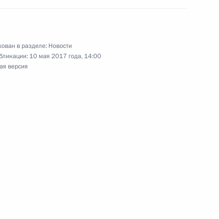
лошем Земаном
5
ован в разделе:
Новости
бликации:
10 мая 2017 года, 14:00
ая версия
Цзиньпином
10
один путь»
6
14м