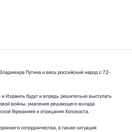
ороны и оборонно-
6
3м
твий паводков и пожаров
Владимира Путина и весь российский народ с 72-
7
6м
ия и Израиль будут и впредь решительно выступать
ровой войны, умаления решающего вклада
5
34м
ской Германией и отрицания Холокоста.
роннего сотрудничества, а также ситуация