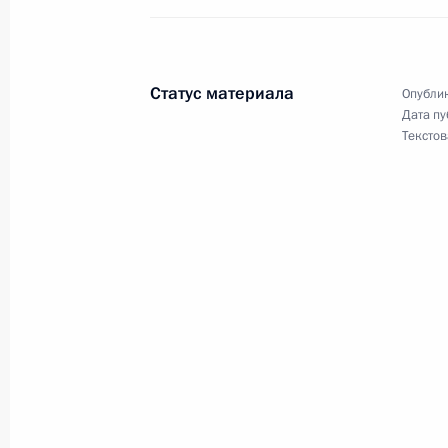
Встреча с Президентом Чехии Ми
14 мая 2017 года, 09:30
Пекин
Статус материала
Опублик
Дата пу
Текстов
Встреча с Председателем КНР Си 
14 мая 2017 года, 06:50
Пекин
Международный форум «Один пояс, 
14 мая 2017 года, 05:20
Пекин
12 мая 2017 года, пятница