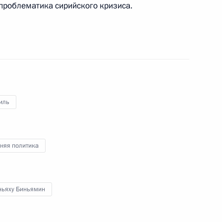
проблематика сирийского кризиса.
 форума «Один пояс, один
8
5м
иль
Р Ли Кэцяном
4
няя политика
ции Алексисом Ципрасом
6
ньяху Биньямин