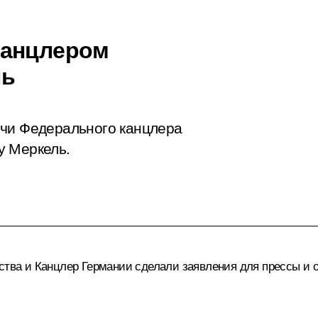
канцлером
ль
очи Федерального канцлера
у Меркель.
рства и Канцлер Германии сделали
заявления
для прессы и о