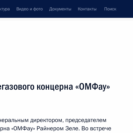
ктура
Видео и фото
Документы
Контакты
Поиск
венный Совет
Совет Безопасности
Комиссии и советы
леграммы
Сведения о Президенте
май, 2017
ть следующие материалы
тегазового концерна «ОМФау»
зю Сергею Александровичу
10
4м
енеральным директором, председателем
рна «ОМФау» Райнером Зеле. Во встрече