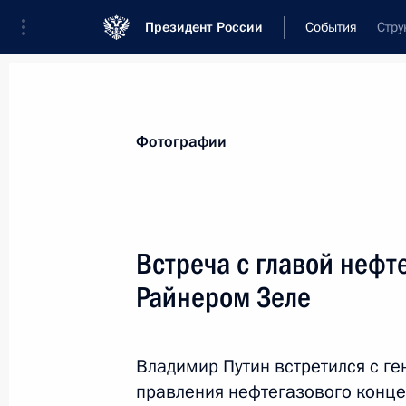
Президент России
События
Стру
Президент
Администрация
Государст
Новости
Стенограммы
Поездки
Те
Фотографии
Показа
Встреча с главой неф
Райнером Зеле
Открытие памятника великому кня
4 мая 2017 года, 13:20
Москва
Владимир Путин встретился с г
правления нефтегазового конце