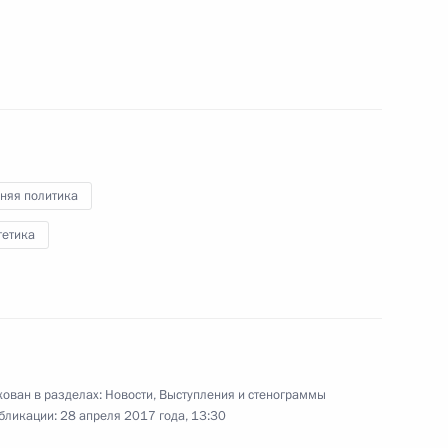
том США Дональдом Трампом
тии Анатолием Бибиловым
3
няя политика
гетика
 Германии Ангелой Меркель
14
ован в разделах:
Новости
,
Выступления и стенограммы
бликации:
28 апреля 2017 года, 13:30
и последствий пожаров
2
14м