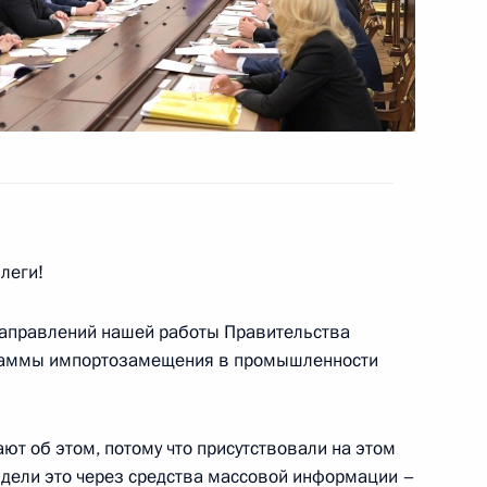
оссийско-японских
5
16м
нии Синдзо Абэ
10
леги!
направлений нашей работы Правительства
граммы импортозамещения в промышленности
тамом Миннихановым
3
ют об этом, потому что присутствовали на этом
дели это через средства массовой информации –