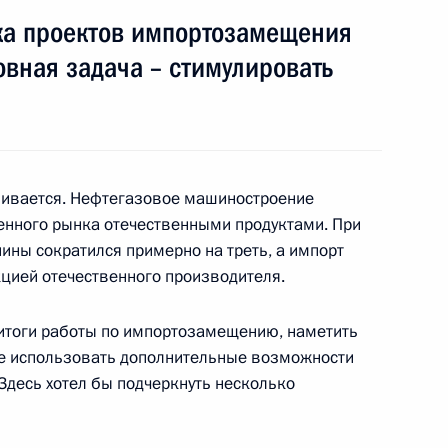
ка проектов импортозамещения
вная задача – стимулировать
ом Мануэлем Вега-Серрано
4
ивается. Нефтегазовое машиностроение
енного рынка отечественными продуктами. При
ины сократился примерно на треть, а импорт
кцией отечественного производителя.
ра Ярославской области
5
 итоги работы по импортозамещению, наметить
ре использовать дополнительные возможности
Здесь хотел бы подчеркнуть несколько
х кругов Ярославской области
:
10