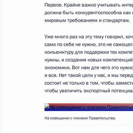
Первое. Крайне важно учитывать инте
25 апреля 2017 года, 18:30
Рыбинск
должна быть конкурентоспособна как по
мировым требованиям и стандартам.
Указ о присвоении звания Героя Т
Уже много раз на эту тему говорил, х
само по себе не нужно, это не самоц
25 апреля 2017 года, 16:15
конъюнктуру для поддержки тех компе
нужны, и создания новых компетенций
экономики. Вот нам для чего это нужно
Заседание Военно-промышленной 
и вся. Нет такой цели у нас, и мы пере
состоит не только в том, чтобы замест
25 апреля 2017 года, 15:50
Рыбинск
чтобы увеличить экспортный потенциа
Посещение научно-производственн
На совещании с членами Правительства.
25 апреля 2017 года, 15:30
Рыбинск