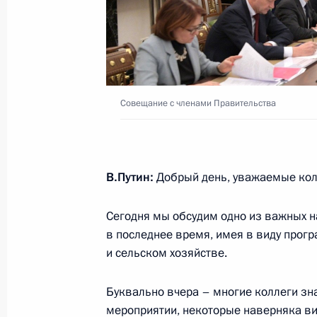
Заявления для прессы по итогам р
переговоров
27 апреля 2017 года, 18:00
Москва, Кремль
Совещание с членами Правительства
Встреча с Премьер-министром Япо
27 апреля 2017 года, 17:50
Москва, Кремль
В.Путин:
Добрый день, уважаемые кол
Сегодня мы обсудим одно из важных 
26 апреля 2017 года, среда
в последнее время, имея в виду про
Встреча с главой Татарстана Рус
и сельском хозяйстве.
26 апреля 2017 года, 19:20
Москва, Кремль
Буквально вчера – многие коллеги зна
мероприятии, некоторые наверняка ви