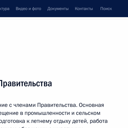
ктура
Видео и фото
Документы
Контакты
Поиск
венный Совет
Совет Безопасности
Комиссии и советы
леграммы
Сведения о Президенте
апрель, 2017
ть следующие материалы
Правительства
7
23м
ие с членами Правительства. Основная
ещение в промышленности и сельском
одготовка к летнему отдыху детей, работа