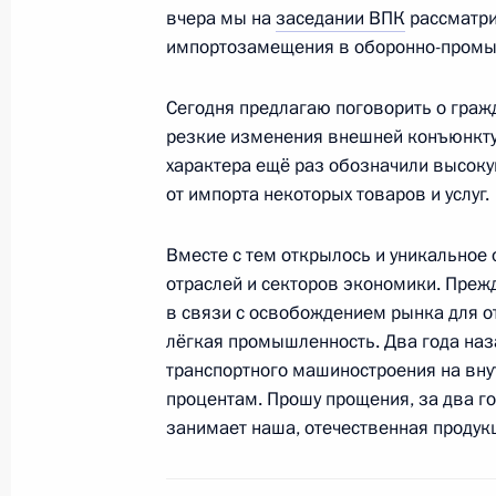
вчера мы на
заседании ВПК
рассматри
Встреча с руководителем Канцеляр
импортозамещения в оборонно-промы
Чжаньшу
Сегодня предлагаю поговорить о граж
26 апреля 2017 года, 17:30
Москва, Кремль
резкие изменения внешней конъюнкту
характера ещё раз обозначили высок
от импорта некоторых товаров и услуг.
Встреча с главой ФАС России Иго
26 апреля 2017 года, 16:30
Москва, Кремль
Вместе с тем открылось и уникальное
отраслей и секторов экономики. Пре
в связи с освобождением рынка для о
лёгкая промышленность. Два года наз
Встреча с Министром труда и соц
транспортного машиностроения на вну
26 апреля 2017 года, 16:10
Москва, Кремль
процентам. Прошу прощения, за два го
занимает наша, отечественная продук
Совещание с членами Правительст