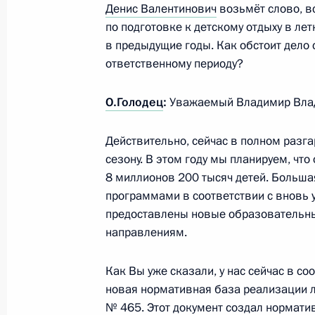
Денис Валентинович
возьмёт слово, в
по подготовке к детскому отдыху в ле
21 апреля 2017 года, пятница
в предыдущие годы. Как обстоит дело 
Совещание с постоянными членами
ответственному периоду?
21 апреля 2017 года, 13:10
Москва, Кремль
О.Голодец
:
Уважаемый Владимир Влад
Действительно, сейчас в полном разг
20 апреля 2017 года, четверг
сезону. В этом году мы планируем, чт
8 миллионов 200 тысяч детей. Больша
Встреча с Наследным принцем Абу
программами в соответствии с вновь
Нахайяном
предоставлены новые образовательны
20 апреля 2017 года, 15:15
Москва, Кремль
направлениям.
Как Вы уже сказали, у нас сейчас в с
Заседание оргкомитета «Победа»
новая нормативная база реализации л
№ 465. Этот документ создал нормати
20 апреля 2017 года, 14:30
Москва, Кремль