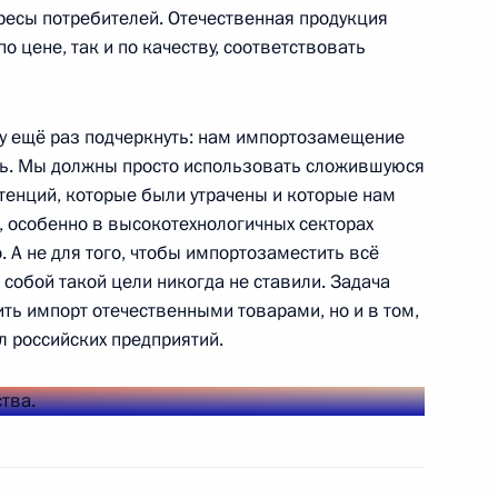
ресы потребителей. Отечественная продукция
 цене, так и по качеству, соответствовать
руда Российской Федерации
очу ещё раз подчеркнуть: нам импортозамещение
ель. Мы должны просто использовать сложившуюся
тенций, которые были утрачены и которые нам
, особенно в высокотехнологичных секторах
. А не для того, чтобы импортозаместить всё
комиссии
5
8м
д собой такой цели никогда не ставили. Задача
ить импорт отечественными товарами, но и в том,
л российских предприятий.
ого объединения «Сатурн»
9