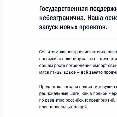
Государственная поддерж
26 апреля 2017 года, 14:00
Москва, Кремль
небезгранична. Наша осно
запуск новых проектов.
Встреча с президентом ФАТФ Хуан
26 апреля 2017 года, 13:00
Москва, Кремль
Сельхозмашиностроение активно разв
превысило половину нашего, отечеств
25 апреля 2017 года, вторник
общем росте потребления импорт свин
мяса птицы вдвое – всё занято проду
Рабочая встреча с врио губернато
Дмитрием Мироновым
Предлагаю сегодня подвести текущие
25 апреля 2017 года, 19:00
Рыбинск
рациональные шаги, как в полной ме
по развитию российских предприятий. 
принципиальных вещей.
Встреча с представителями деловы