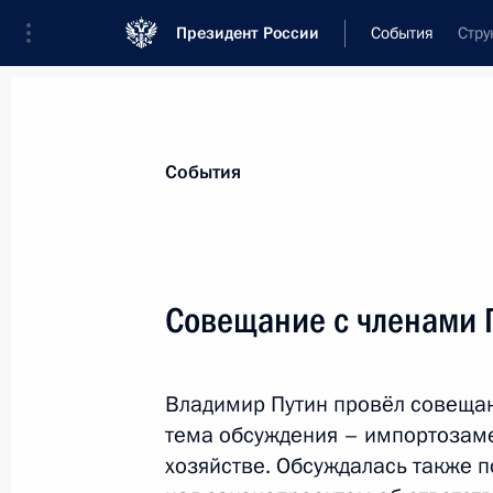
Президент России
События
Стру
Президент
Администрация
Государст
Новости
Стенограммы
Поездки
Те
События
Показа
Совещание с членами 
Вручение медалей Героя Труда
Владимир Путин провёл совещан
28 апреля 2017 года, 13:45
Москва, Кремль
тема обсуждения – импортозам
хозяйстве. Обсуждалась также п