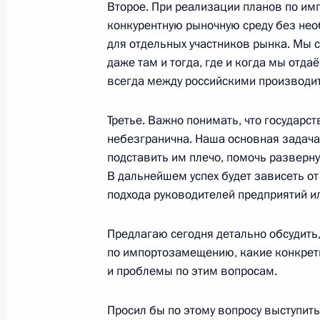
Второе. При реализации планов по и
конкурентную рыночную среду без нео
24 апреля 2017 года, понедельник
для отдельных участников рынка. Мы 
даже там и тогда, где и когда мы отд
Телефонный разговор с Президент
всегда между российскими производит
Атамбаевым
24 апреля 2017 года, 21:30
Третье. Важно понимать, что государ
небезгранична. Наша основная задача
подставить им плечо, помочь разверну
Заседание попечительского совета
В дальнейшем успех будет зависеть от
подхода руководителей предприятий и
24 апреля 2017 года, 17:40
Санкт-Петербур
Предлагаю сегодня детально обсудить
по импортозамещению, какие конкретн
Встреча с членами Совета законод
и проблемы по этим вопросам.
24 апреля 2017 года, 15:45
Санкт-Петербур
Просил бы по этому вопросу выступит