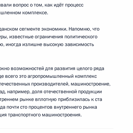
вали вопрос о том, как идёт процесс
ии ЦК Компартии Китая Ли
5
шленном комплексе.
данском сегменте экономики. Напомню, что
ры, известные ограничения политического
ую, иногда излишне высокую зависимость
рем Артемьевым
2
 окно возможностей для развития целого ряда
жде всего это агропромышленный комплекс
течественных производителей, машиностроение,
ад, например, доля отечественной продукции
защиты Максимом Топилиным
3
треннем рынке вплотную приблизилась к ста
да почти сто процентов внутреннего рынка
ция транспортного машиностроения.
ва
2
21м