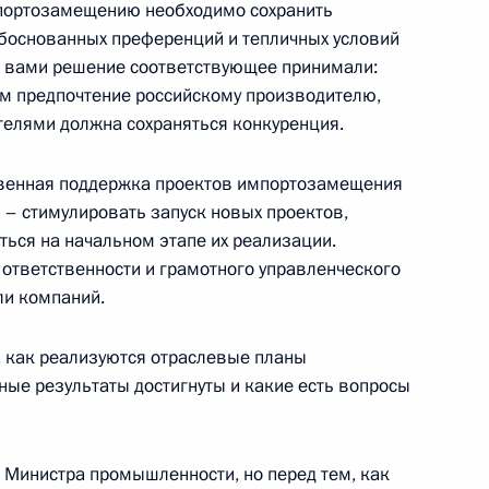
мпортозамещению необходимо сохранить
боснованных преференций и тепличных условий
с вами решение соответствующее принимали:
аём предпочтение российскому производителю,
ом Киргизии Алмазбеком
елями должна сохраняться конкуренция.
ственная поддержка проектов импортозамещения
 – стимулировать запуск новых проектов,
ться на начальном этапе их реализации.
 РГО
:
 ответственности и грамотного управленческого
9
ли компаний.
г
, как реализуются отраслевые планы
ые результаты достигнуты и какие есть вопросы
ателей
7
51м
г
ь Министра промышленности, но перед тем, как