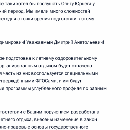
сё-таки хотел бы послушать Ольгу Юрьевну
тний период. Мы имели много сложностей
сегодня с точки зрения подготовки к этому
 Совета Безопасности
4
имирович! Уважаемый Дмитрий Анатольевич!
аре подготовка к летнему оздоровительному
о организованным отдыхом будет охвачено
я часть из них воспользуется специальными
-Даби Мухаммедом Аль
4
 утверждёнными ФГОСами, и им будут
е программы углубленного профиля по разным
оответствии с Вашим поручением разработана
етнего отдыха, внесены изменения в закон
:
5
вно-правовые основы государственного