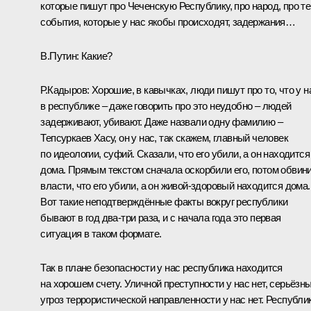
которые пишут про Чеченскую Республику, про народ, про те
события, которые у нас якобы происходят, задержания…
В.Путин:
Какие?
Р.Кадыров:
Хорошие, в кавычках, люди пишут про то, что у н
в республике – даже говорить про это неудобно – людей
задерживают, убивают. Даже назвали одну фамилию –
Тепсуркаев Хасу, он у нас, так скажем, главный человек
по идеологии, суфий. Сказали, что его убили, а он находится
дома. Прямым текстом сначала оскорбили его, потом обвин
власти, что его убили, а он живой-здоровый находится дома.
Вот такие неподтверждённые факты вокруг республики
бывают в год два-три раза, и с начала года это первая
ситуация в таком формате.
Так в плане безопасности у нас республика находится
на хорошем счету. Уличной преступности у нас нет, серьёзн
угроз террористической направленности у нас нет. Республик