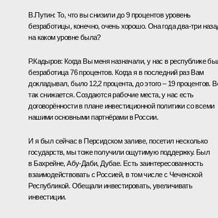
В.Путин:
То, что вы снизили до 9 процентов уровень
безработицы, конечно, очень хорошо. Она года два-три наза
на каком уровне была?
Р.Кадыров:
Когда Вы меня назначали, у нас в республике бы
безработица 76 процентов. Когда я в последний раз Вам
докладывал, было 12,2 процента, до этого – 19 процентов. В
так снижается. Создаются рабочие места, у нас есть
договорённости в плане инвестиционной политики со всеми
нашими основными партнёрами в России.
И я был сейчас в Персидском заливе, посетил несколько
государств, мы тоже получили ощутимую поддержку. Был
в Бахрейне, Абу‑Даби, Дубае. Есть заинтересованность
взаимодействовать с Россией, в том числе с Чеченской
Республикой. Обещали инвестировать, увеличивать
инвестиции.