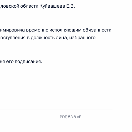
дловской области Куйвашева Е.В.
елгородской области
3
адимировича временно исполняющим обязанности
 вступления в должность лица, избранного
тся с Наследным принцем Абу-
дня его подписания.
ом Турции Реджепом Тайипом
PDF,
53.8 кБ