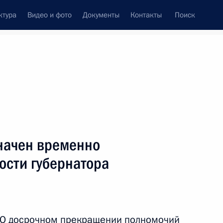
ктура
Видео и фото
Документы
Контакты
Поиск
венный Совет
Совет Безопасности
Комиссии и советы
леграммы
Сведения о Президенте
апрель, 2017
ть следующие материалы
начен временно
сти губернатора
:
5
 «О досрочном прекращении полномочий