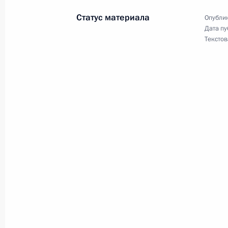
18 апреля 2017 года, 16:00
Великий Новгор
Статус материала
Опублик
Дата пу
Текстов
Телефонный разговор с Ангелой М
и Петром Порошенко
18 апреля 2017 года, 00:50
17 апреля 2017 года, понедельник
Рабочая встреча с Председателем 
Медведевым
17 апреля 2017 года, 14:30
Московская обл
Евгений Куйвашев назначен врем