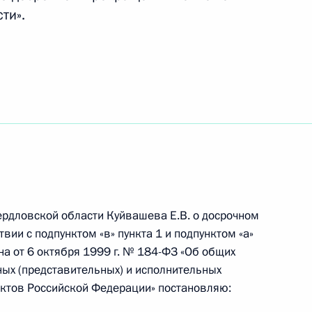
ти».
и Виктором Зиминым
4
ой Республики Рамзаном
3
ердловской области Куйвашева Е.В. о досрочном
итета Всекитайского собрания
6
вии с подпунктом «в» пункта 1 и подпунктом «а»
цзяном
на от 6 октября 1999 г. № 184-ФЗ «Об общих
ых (представительных) и исполнительных
ектов Российской Федерации» постановляю: