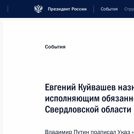
Президент России
События
Стру
Президент
Администрация
Государст
Новости
Стенограммы
Поездки
Те
События
Показа
Евгений Куйвашев наз
исполняющим обязанно
Заседание оргкомитета «Победа»
Свердловской области
20 апреля 2017 года, 14:30
Москва, Кремль
Владимир Путин подписал Указ