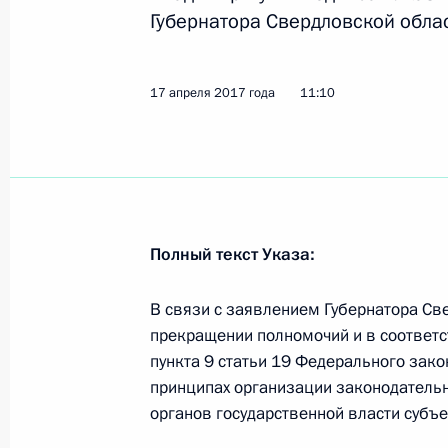
19 апреля 2017 года, среда
Губернатора Свердловской облас
Рабочая встреча с Главой Хакаси
19 апреля 2017 года, 22:40
Москва, Кремль
17 апреля 2017 года
11:10
Рабочая встреча с Главой Чеченск
Кадыровым
19 апреля 2017 года, 22:00
Москва, Кремль
Полный текст Указа:
В связи с заявлением Губернатора Св
Встреча с главой Постоянного ком
прекращении полномочий и в соответст
народных представителей Чжан Дэ
пункта 9 статьи 19 Федерального зако
принципах организации законодательн
19 апреля 2017 года, 17:50
Москва, Кремль
органов государственной власти субъ