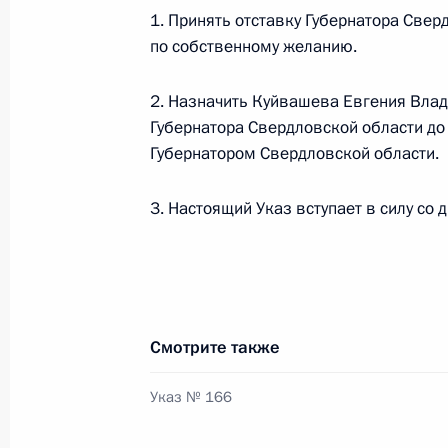
1. Принять отставку Губернатора Свер
Рабочая встреча с губернатором Б
по собственному желанию.
Евгением Савченко
19 апреля 2017 года, 17:15
Москва, Кремль
2. Назначить Куйвашева Евгения Вл
Губернатора Свердловской области до
Губернатором Свердловской области.
20 апреля Владимир Путин встрети
3. Настоящий Указ вступает в силу со 
Даби Мухаммедом Аль Нахайяном
19 апреля 2017 года, 16:00
18 апреля 2017 года, вторник
Смотрите также
Телефонный разговор с Президент
Указ № 166
Эрдоганом
18 апреля 2017 года, 21:15