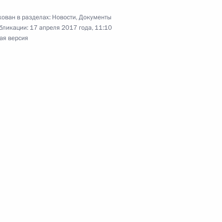
од
ован в разделах:
Новости
,
Документы
бликации:
17 апреля 2017 года, 11:10
ая версия
еркель, Франсуа Олландом
Правительства Дмитрием
3
асть, Ново-Огарёво
енно исполняющим