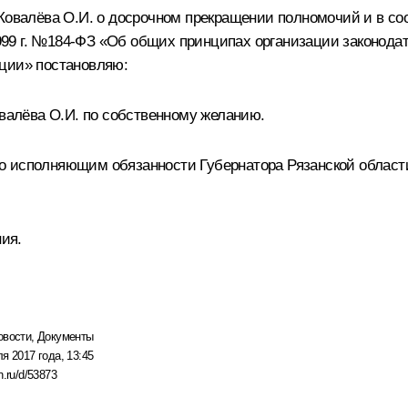
Ковалёва О.И. о досрочном прекращении полномочий и в соо
 1999 г. №184-ФЗ «Об общих принципах организации законод
ации» постановляю:
овалёва О.И. по собственному желанию.
 исполняющим обязанности Губернатора Рязанской области
ния.
овости
,
Документы
я 2017 года, 13:45
n.ru/d/53873