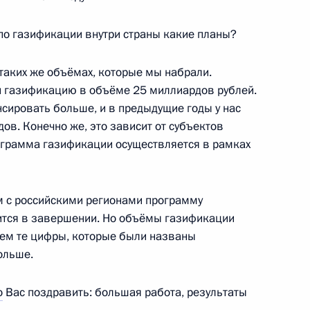
– по газификации внутри страны какие планы?
 Совета Безопасности
4
 таких же объёмах, которые мы набрали.
 газификацию в объёме 25 миллиардов рублей.
сировать больше, и в предыдущие годы у нас
дов. Конечно же, это зависит от субъектов
блики Мали Ибрагиму
ограмма газификации осуществляется в рамках
 с российскими регионами программу
дится в завершении. Но объёмы газификации
чем те цифры, которые были названы
м
4
больше.
о
Вас поздравить: большая работа, результаты