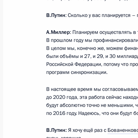
19 января 2017 года, четверг
В.Путин
: Сколько у вас планируется 
Совещание с постоянными членами
А.Миллер
: Планируем осуществлять в
19 января 2017 года, 17:45
Москва, Кремль
В прошлом году мы профинансировали
В целом мы, конечно же, можем финан
были объёмы и 27, и 29, и 30 миллиар
Соболезнования Президенту Респу
Российской Федерации, потому что пр
Бубакару Кейте
программ синхронизации.
19 января 2017 года, 12:20
В настоящее время мы согласовываем
до 2020 года, эта работа сейчас нахо
будут абсолютно точно не меньшими, 
Встреча с Минтимером Шаймиевы
по 2016 году. Надеюсь, что они будут 
19 января 2017 года, 11:45
Москва, Кремль
В.Путин:
Я хочу ещё раз с
Бованенков