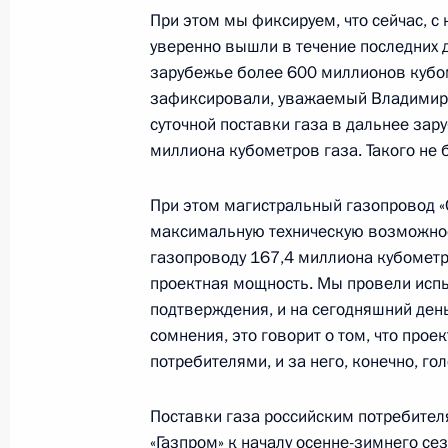
При этом мы фиксируем, что сейчас, с
уверенно вышли в течение последних 
23 января 2017 года, понедельник
зарубежье более 600 миллионов кубоме
зафиксировали, уважаемый Владимир 
Встреча с Заместителем Председат
суточной поставки газа в дальнее зару
Рогозиным
миллиона кубометров газа. Такого не 
23 января 2017 года, 14:45
Московская обл
При этом магистральный газопровод «
максимальную техническую возможнос
Встреча с председателем правлени
газопроводу 167,4 миллиона кубометро
Игорем Сечиным
проектная мощность. Мы провели испы
подтверждения, и на сегодняшний ден
23 января 2017 года, 14:00
Московская обл
сомнения, это говорит о том, что прое
потребителями, и за него, конечно, го
21 января 2017 года, суббота
Поставки газа российским потребител
«Газпром» к началу осенне-зимнего с