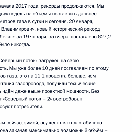
 начала 2017 года, рекорды продолжаются. Мы
двух недель на объёмы поставки в дальнее
тров газа в сутки и сегодня, 20 января,
Владимирович, новый исторический рекорд
еля Правительства Дмитрием
2
бежье: за 19 января, за вчера, поставлено 627,2
было никогда.
асть, Ново-Огарёво
Северный поток» загружен на свою
ть. Мы уже более 10 дней поставляем по этому
я компании «Роснефть»
в газа, это на 11,1 процента больше, чем
1
тания газопровода, получили технические
ь идём даже выше проектной мощности. Без
асть, Ново-Огарёво
кт «Северный поток – 2» востребован
лосуют потребители.
ям сейчас, зимой, осуществляются стабильно.
езона закачал максимально возможный объём –