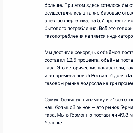
24 января 2017 года, вторник
больше. При этом здесь хотелось бы о
осуществлялись в такие базовые отра
Встреча с губернатором Свердловс
электроэнергетика; на 5,7 процента в
Куйвашевым
бытового потребления. Всё это говорит
24 января 2017 года, 14:30
Москва, Кремль
газопотребления является индикатором
Мы достигли рекордных объёмов поста
Рабочая встреча с Министром сель
составил 12,5 процента, объёмы пост
газа. Это исторические показатели, т
Ткачёвым
и во времена новой России. И доля «Г
24 января 2017 года, 13:40
Москва, Кремль
газовом рынке возросла на три процен
Самую большую динамику в абсолютны
25 января состоится встреча Влад
наш большой рынок – это рынок Герма
Иордании Абдаллой II
газа. Мы в Германию поставили 49,8 м
больше.
24 января 2017 года, 13:00