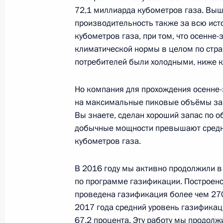
Соболезнования Президенту и Пре
72,1 миллиарда кубометров газа. Вы
21 января 2017 года, 13:55
производительность также за всю ист
кубометров газа, при том, что осенн
климатической нормы в целом по стра
потребителей были холодными, ниже 
20 января 2017 года, пятница
Встреча с вице-премьером – полн
Но компания для прохождения осенне
Президента в ДФО Юрием Трутнев
на максимальные пиковые объёмы загру
Вы знаете, сделан хороший запас по 
20 января 2017 года, 17:50
Московская обл
добычные мощности превышают средн
кубометров газа.
Встреча с председателем правлени
В 2016 году мы активно продолжили в
Алексеем Миллером
по программе газификации. Построен
проведена газификация более чем 270
20 января 2017 года, 16:30
Московская обл
2017 года средний уровень газификац
67,2 процента. Эту работу мы продолжи