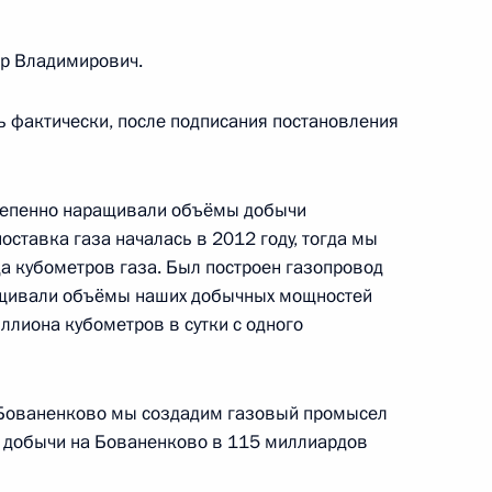
р Владимирович.
еркель и Франсуа Олландом
ь фактически, после подписания постановления
степенно наращивали объёмы добычи
росам
2
3м
оставка газа началась в 2012 году, тогда мы
да кубометров газа. Был построен газопровод
ащивали объёмы наших добычных мощностей
ллиона кубометров в сутки с одного
 Ухта-2 и нефтепроводы
3
20м
шет
а Бованенково мы создадим газовый промысел
м добычи на Бованенково в 115 миллиардов