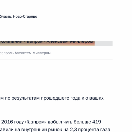
 кругов
6
8м
бласть, Ново-Огарёво
еров студенческих
7
17м
Газпром» Алексеем Миллером.
 МГУ
м по результатам прошедшего года и о ваших
9
8м
2016 году «Газпром» добыл чуть больше 419
авили на внутренний рынок на 2,3 процента газа