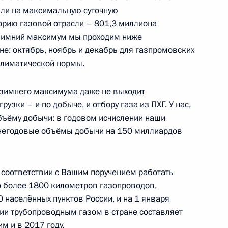
мьер-министру Венгрии
шли на максимальную суточную
орию газовой отрасли – 801,3 миллиона
е-зимний максимум мы проходим ниже
не: октябрь, ноябрь и декабрь для газпромовских
климатической нормы.
омочным представителем
2
-зимнего максимума даже не выходит
ым
зки – и по добыче, и отбору газа из ПХГ. У нас,
объёму добычи: в годовом исчислении наши
асть, Ново-Огарёво
егодовые объёмы добычи на 150 миллиардов
я компании «Газпром»
3
 соответствии с Вашим поручением работать
о более 1800 километров газопроводов,
 населённых пунктов России, и на 1 января
асть, Ново-Огарёво
ии трубопроводным газом в стране составляет
м и в 2017 году.