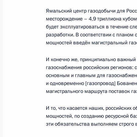
17 января 2017 года, вторник
Ямальский центр газодобычи для Рос
месторождение – 4,9 триллиона кубом
Совместная пресс-конференция с 
будет эксплуатироваться в течение сл
Додоном
разработки. В соответствии с планом
17 января 2017 года, 16:20
Москва, Кремль
мощностей введён магистральный газ
И конечно же, принципиально важный 
газоснабжения российских регионов: с
Переговоры с Президентом Молдо
основным и главным для газоснабжени
17 января 2017 года, 15:45
Москва, Кремль
и одновременно [газопровод] Бованен
магистрального маршрута поставок га
И то, что касается наших, российских
Показа
мощностей, по созданию ресурсной ба
эти обязательства выполняем строго в