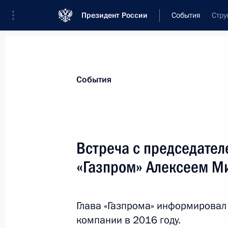
Президент России
События
Стру
Президент
Администрация
Государст
Новости
Стенограммы
Поездки
Те
События
Показа
Встреча с председате
«Газпром» Алексеем М
25 января 2017 года, среда
Встреча с Королём Иордании Абдал
Глава «Газпрома» информировал 
25 января 2017 года, 18:15
Москва, Кремль
компании в 2016 году.