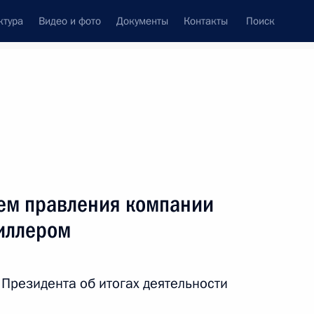
ктура
Видео и фото
Документы
Контакты
Поиск
венный Совет
Совет Безопасности
Комиссии и советы
леграммы
Сведения о Президенте
январь, 2017
ть следующие материалы
лем правления компании
иллером
лой II
5
Президента об итогах деятельности