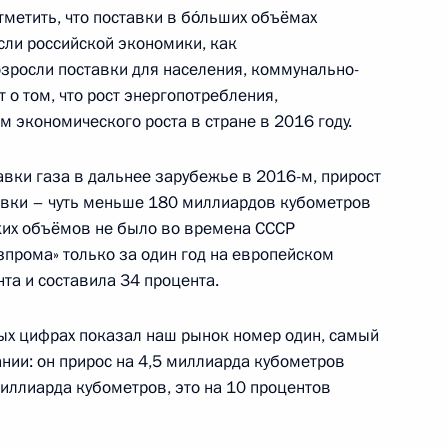
тметить, что поставки в бо́льших объёмах
сли российской экономики, как
кой области Евгением
2
озросли поставки для населения, коммунально-
 о том, что рост энергопотребления,
 экономического роста в стране в 2016 году.
вки газа в дальнее зарубежье в 2016-м, прирост
ского хозяйства Александром
авки – чуть меньше 180 миллиардов кубометров
3
аких объёмов не было во времена СССР
азпрома» только за один год на европейском
та и составила 34 процента.
х цифрах показал наш рынок номер один, самый
имира Путина с Королём
нии: он прирос на 4,5 миллиарда кубометров
иллиарда кубометров, это на 10 процентов