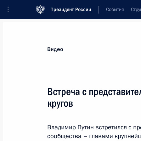
Президент России
События
Стру
Видеозаписи
Фотографии
Аудиозапи
Все материалы
Выступления
Совещан
Видео
Показа
Встреча с представите
кругов
Поздравление сотрудникам
МЧС с профессиональным
Владимир Путин встретился с пр
праздником
сообщества – главами крупней