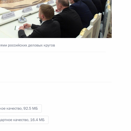
траура
25 декабря 2016 года
Видео, 2 мин.
лями российских деловых кругов
кое качество,
92.5 МБ
артное качество,
16.4 МБ
ренция Владимира Путина