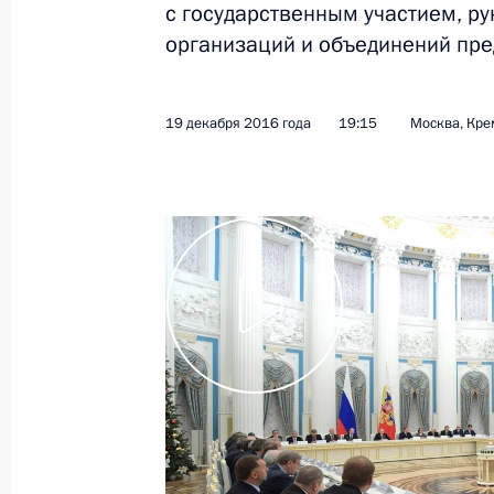
с государственным участием, р
организаций и объединений пр
27 декабря 2016 года
Видео, 2 мин.
19 декабря 2016 года
19:15
Москва, Кре
Заседание Высшего
Евразийского