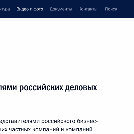
ктура
Видео и фото
Документы
Контакты
Поиск
си
ия, встречи
Встречи со СМИ
декабрь, 2016
ть следующие материалы
лями российских деловых
Сессия Совета коллективной
безопасности ОДКБ
едставителями российского бизнес-
ших частных компаний и компаний