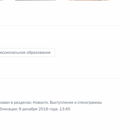
адимира Путина в Японию
ессиональное образование
 Совета Безопасности
1
ь
ован в разделах:
Новости
,
Выступления и стенограммы
бликации:
9 декабря 2016 года, 13:45
омпании «Ниппон» и газете
:
13
ь