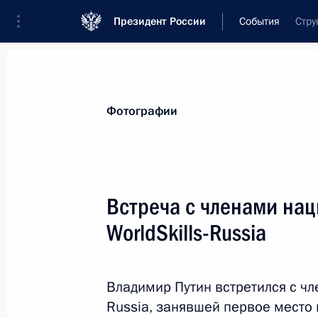
Президент России
События
Стру
Президент
Администрация
Государст
Новости
Стенограммы
Поездки
Те
Фотографии
Показа
Встреча с членами на
WorldSkills-Russia
13 декабря 2016 года, вторник
Телефонный разговор с Федераль
Ангелой Меркель
Владимир Путин встретился с чл
Russia, занявшей первое место
13 декабря 2016 года, 21:25