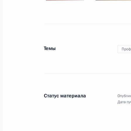
13 декабря 2016 года, 16:30
15–16 декабря состоится визит Вл
13 декабря 2016 года, 16:00
Темы
Проф
Совещание с постоянными членами
13 декабря 2016 года, 15:15
Москва, Кремл
Статус материала
Опублик
Дата пу
Интервью Владимира Путина телек
«Иомиури»
13 декабря 2016 года, 11:00
Москва, Кремл