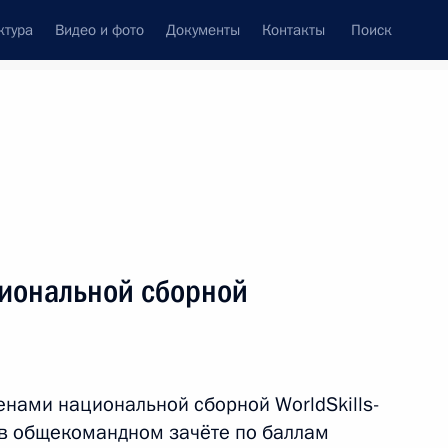
ктура
Видео и фото
Документы
Контакты
Поиск
венный Совет
Совет Безопасности
Комиссии и советы
леграммы
Сведения о Президенте
декабрь, 2016
ть следующие материалы
циональной сборной
ным канцлером Германии
енами национальной сборной WorldSkills-
 в общекомандном зачёте по баллам