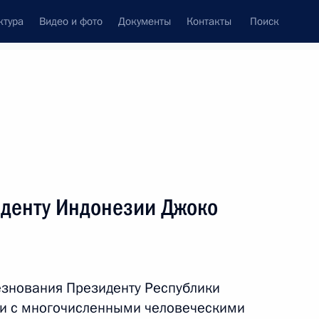
ктура
Видео и фото
Документы
Контакты
Поиск
венный Совет
Совет Безопасности
Комиссии и советы
леграммы
Сведения о Президенте
декабрь, 2016
ть следующие материалы
денту Индонезии Джоко
Джентилони с вступлением
министров Итальянской
езнования Президенту Республики
зи с многочисленными человеческими