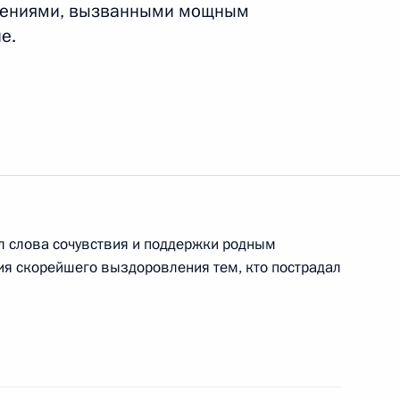
шениями, вызванными мощным
е.
адимира Путина в Японию
 Совета Безопасности
1
ь
ал слова сочувствия и поддержки родным
ия скорейшего выздоровления тем, кто пострадал
омпании «Ниппон» и газете
:
13
ь