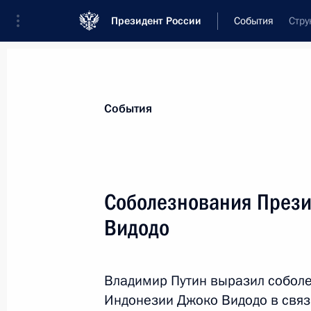
Президент России
События
Стру
Президент
Администрация
Государст
Новости
Стенограммы
Поездки
Те
События
Показа
Соболезнования Прези
Видодо
Владимир Путин поздравил Паоло 
в должность Председателя Совета 
Республики
Владимир Путин выразил собол
13 декабря 2016 года, 16:30
Индонезии Джоко Видодо в свя