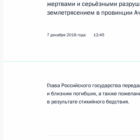
жертвами и серьёзными разру
землетрясением в провинции Ач
15–16 декабря состоится визит Вл
13 декабря 2016 года, 16:00
7 декабря 2016 года
12:45
Совещание с постоянными членами
13 декабря 2016 года, 15:15
Москва, Кремл
Глава Российского государства перед
и близким погибших, а также пожелан
Интервью Владимира Путина телек
в результате стихийного бедствия.
«Иомиури»
13 декабря 2016 года, 11:00
Москва, Кремл