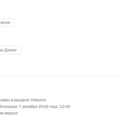
к
оенно-технического
2
4м
незия
ными государствами
ь
до Джоко
верской области Игорем
2
ь
ован в разделе:
Новости
бликации:
7 декабря 2016 года, 12:45
ая версия
е
 Абдельфаттаху Сиси