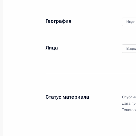
12 декабря 2016 года, понедельни
Заседание Комиссии по вопросам в
География
Индо
сотрудничества России с иностран
12 декабря 2016 года, 16:10
Москва, Кремл
Лица
Видо
Рабочая встреча с губернатором Т
Руденей
12 декабря 2016 года, 14:10
Москва, Кремл
Статус материала
Опублик
Дата пу
Текстов
11 декабря 2016 года, воскресень
Соболезнования Президенту Египта
11 декабря 2016 года, 16:20