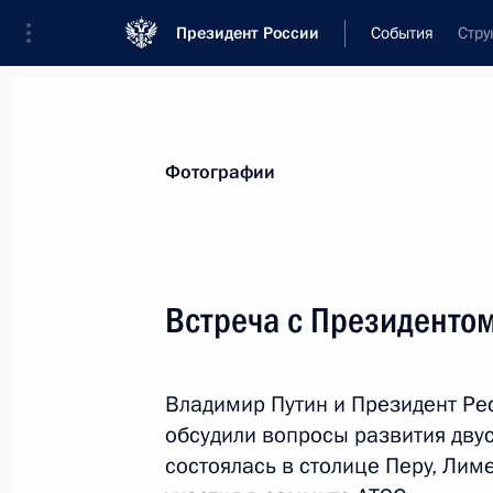
Президент России
События
Стру
Президент
Администрация
Государст
Новости
Стенограммы
Поездки
Те
Фотографии
Показа
Встреча с Президенто
Посещение храма Христа Спасител
Владимир Путин и Президент Ре
22 ноября 2016 года, 17:50
Москва
обсудили вопросы развития двус
состоялась в столице Перу, Лим