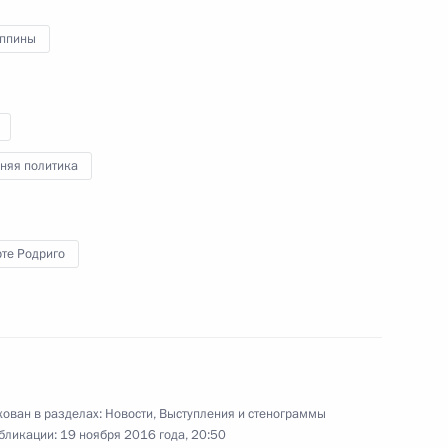
тся c Президентом
ппины
о
няя политика
 итогам встречи лидеров
6
22м
те Родриго
мик форума АТЭС
17
ован в разделах:
Новости
,
Выступления и стенограммы
бликации:
19 ноября 2016 года, 20:50