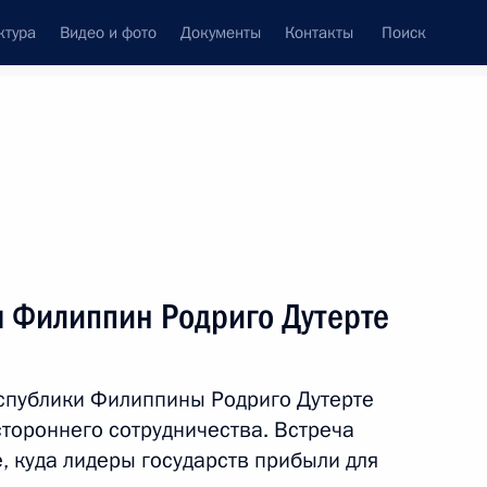
ктура
Видео и фото
Документы
Контакты
Поиск
венный Совет
Совет Безопасности
Комиссии и советы
леграммы
Сведения о Президенте
ноябрь, 2016
ть следующие материалы
м Филиппин Родриго Дутерте
я
5
6м
спублики Филиппины Родриго Дутерте
тороннего сотрудничества. Встреча
е, куда лидеры государств прибыли для