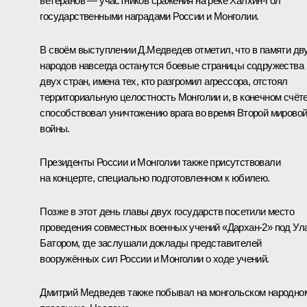
ветеранов — участников сражения на реке Халхин-Гол
государственными наградами России и Монголии.
В своём выступлении Д.Медведев отметил, что в памяти дв
народов навсегда останутся боевые страницы содружества
двух стран, имена тех, кто разгромил агрессора, отстоял
территориальную целостность Монголии и, в конечном счёте
способствовал уничтожению врага во время Второй мирово
войны.
Президенты России и Монголии также присутствовали
на концерте, специально подготовленном к юбилею.
Позже в этот день главы двух государств посетили место
проведения совместных военных учений «Дархан-2» под Ул
Батором, где заслушали доклады представителей
вооружённых сил России и Монголии о ходе учений.
Дмитрий Медведев также побывал на монгольском народно