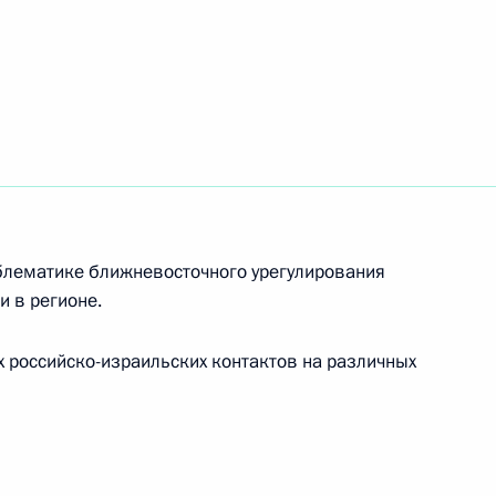
осковской области Андреем
2
тся с Председателем
 Фицо
лематике ближневосточного урегулирования
и в регионе.
 российско-израильских контактов на различных
ета министров Италии