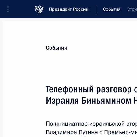
Президент России
События
Стру
Президент
Администрация
Государст
Новости
Стенограммы
Поездки
Те
События
Показа
Телефонный разговор 
Израиля Биньямином Н
Награждение победителей Олимпи
25 августа 2016 года, 14:00
Москва, Кремль
По инициативе израильской сто
Владимира Путина с Премьер-ми