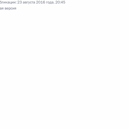
бликации:
23 августа 2016 года, 20:45
ая версия
рхангельской области Игорем
3
 Реджепу Тайипу Эрдогану