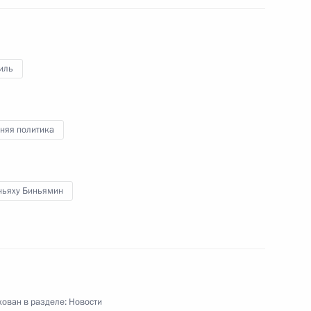
иль
инистром Израиля
няя политика
еркель и Франсуа Олландом
ньяху Биньямин
вердловской области
3
ован в разделе:
Новости