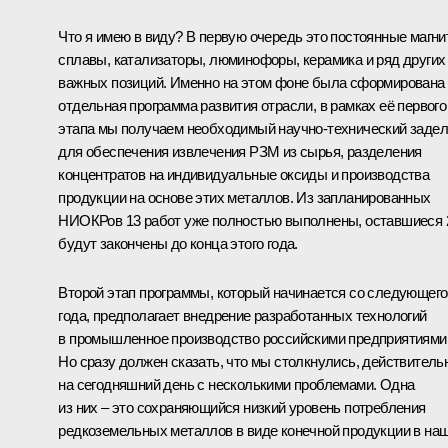
Что я имею в виду? В первую очередь это постоянные магни
сплавы, катализаторы, люминофоры, керамика и ряд других
важных позиций. Именно на этом фоне была сформирована
отдельная программа развития отрасли, в рамках её первого
этапа мы получаем необходимый научно-технический задел
для обеспечения извлечения РЗМ из сырья, разделения
концентратов на индивидуальные оксиды и производства
продукции на основе этих металлов. Из запланированных
НИОКРов 13 работ уже полностью выполнены, оставшиеся 
будут закончены до конца этого года.
Второй этап программы, который начинается со следующего
года, предполагает внедрение разработанных технологий
в промышленное производство российскими предприятиями
Но сразу должен сказать, что мы столкнулись, действитель
на сегодняшний день с несколькими проблемами. Одна
из них – это сохраняющийся низкий уровень потребления
редкоземельных металлов в виде конечной продукции в на