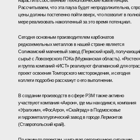
нарастить собственные технологические компетенции.
Рассчитываем, что эта пауза будет непродолжительна, спро
цены должны постепенно пойти вверх, что позволит в полно
мере реализовать накопленный за это время потенциал.
Сегодня основным производителем карбонатов
редкоземельных металлов в нашей стране является
Соликамский магниевый завод (Пермский край), получающи
сырьё с Ловозерского ГОКа (Мурманская область). «Ростех
и группа компаний «ИСТ» реализуют флагманский для отра
проект освоения Томторского месторождения, и сегодня
коллеги подробно расскажут о его выполнении.
В создании производств в сфере РЗМ также активно
участвуют компания «Акрон», где мы находимся, компания
«Уралхим», «ФосАгро», «Скайград» в Подмосковье
и гидрометаллургический завод в городе Лермонтов
(Ставропольский край).
По каким‑то проектам, учитывая сегодняшнюю ситуацию,