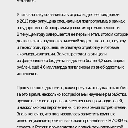
металлов.
Учитывая такую значимость отрасли, для её поддержки
в 2013 году запущена специальная подпрограмма в рамках
государственной программы развития промышленности.
В текущем году завершается её первый этап, итогом которог
должен стать научно-технический задел – патенты, ноу-хау
и технологии, прошедшие опытную отработку и готовые
к коммерциализации. За четыре года на эти цели
из федерального бюджета выделено более 4,2 миллиарда
рублей, ещё 4,6 миллиарда привлечены из внебюджетных
источников.
Прошу сегодня доложить, каких результатов удалось добит
за это время, насколько востребованы научные разработки,
прежде всего со стороны отечественных производителей,
и насколько они перспективны с точки зрения потребителей.
Знаю, конечно, что планировалось запустить крупные
инвестиционные проекты на основе проведённых НИОКРов,
создать в России производства с полной технологической