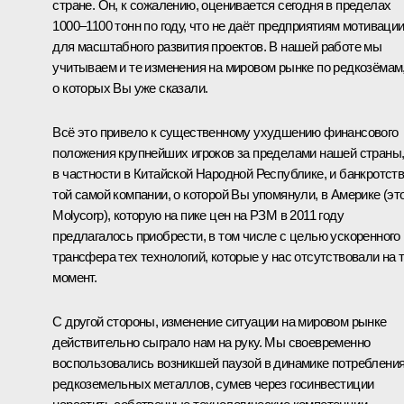
стране. Он, к сожалению, оценивается сегодня в пределах
1000–1100 тонн по году, что не даёт предприятиям мотиваци
для масштабного развития проектов. В нашей работе мы
учитываем и те изменения на мировом рынке по редкозёмам
о которых Вы уже сказали.
Всё это привело к существенному ухудшению финансового
положения крупнейших игроков за пределами нашей страны
в частности в Китайской Народной Республике, и банкротст
той самой компании, о которой Вы упомянули, в Америке (эт
Molycorp), которую на пике цен на РЗМ в 2011 году
предлагалось приобрести, в том числе с целью ускоренного
трансфера тех технологий, которые у нас отсутствовали на 
момент.
С другой стороны, изменение ситуации на мировом рынке
действительно сыграло нам на руку. Мы своевременно
воспользовались возникшей паузой в динамике потреблени
редкоземельных металлов, сумев через госинвестиции