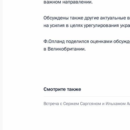
важном направлении.
30 июня 2016 года, четверг
Обсуждены также другие актуальные 
Телефонный разговор с Президен
на усилия в целях урегулирования укр
Олландом
30 июня 2016 года, 23:00
Ф.Олланд поделился оценками обсужд
в Великобритании.
Внесены изменения в Указ о мерах
национальной безопасности Росси
от преступных и иных противоправ
специальных экономических мер в
Смотрите также
30 июня 2016 года, 18:30
Встреча с Сержем Саргсяном и Ильхамом 
Встреча с президентом общеросси