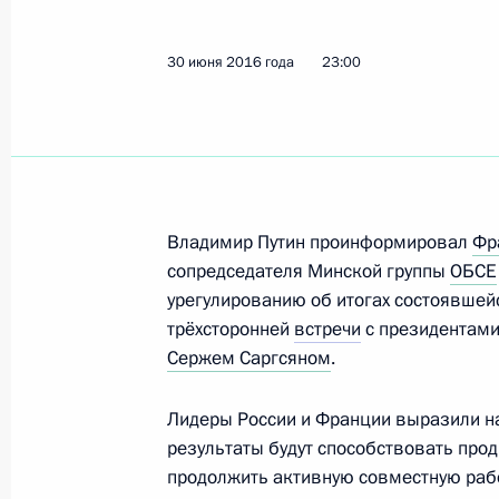
Поздравление по случаю 80-летия 
30 июня 2016 года
23:00
3 июля 2016 года, 10:00
1 июля 2016 года, пятница
Владимир Путин проинформировал
Российско-финляндские переговор
Фр
сопредседателя Минской группы
ОБСЕ
1 июля 2016 года, 19:40
Наантали
урегулированию об итогах состоявшей
трёхсторонней
встречи
с президентам
Сержем Саргсяном
.
Рабочая встреча с главой ФАС Иг
Лидеры России и Франции выразили над
1 июля 2016 года, 12:40
Москва, Кремль
результаты будут способствовать про
продолжить активную совместную рабо