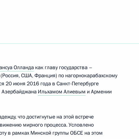
Госавтоинспекции
ы
ансуа Олланда
как главу государства –
7
(Россия, США, Франция) по нагорнокарабахскому
ся 20 июня 2016 года в Санкт-Петербурге
и Азербайджана
Ильхамом Алиевым
и Армении
орем Артемьевым
3
ежду, что достигнутые на этой встрече
движению мирного процесса. Условлено
ту в рамках Минской группы ОБСЕ на этом