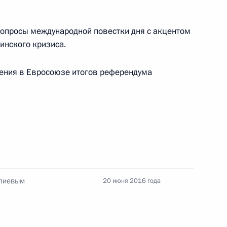
вопросы международной повестки дня с акцентом
том Франции Франсуа
аинского кризиса.
ения в Евросоюзе итогов референдума
 по обеспечению
и и защите граждан России
ных действий и о применении
 отношении Турции
Алиевым
20 июня 2016 года
йской общественной
3