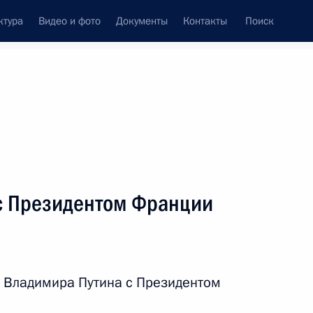
ктура
Видео и фото
Документы
Контакты
Поиск
венный Совет
Совет Безопасности
Комиссии и советы
леграммы
Сведения о Президенте
июль, 2016
ть следующие материалы
с Президентом Франции
и Республики Беларусь
 Владимира Путина с Президентом