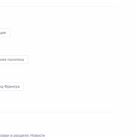
ексеем Репиком
ция
едставителей Российской
6
21м
няя политика
о стратегическому развитию
нд Франсуа
ован в разделе:
Новости