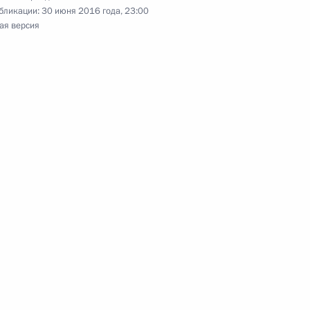
бликации:
30 июня 2016 года, 23:00
ва
5
34м
ая версия
ом Турции Реджепом Тайипом
сольстве Германии
2