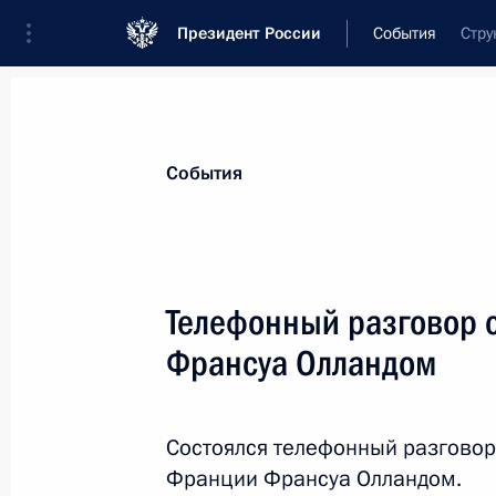
Президент России
События
Стру
Президент
Администрация
Государст
Новости
Стенограммы
Поездки
Те
События
Показа
Телефонный разговор 
Франсуа Олландом
3 июля 2016 года, воскресенье
Поздравление с Днём независимост
Состоялся телефонный разговор
3 июля 2016 года, 12:10
Франции Франсуа Олландом.