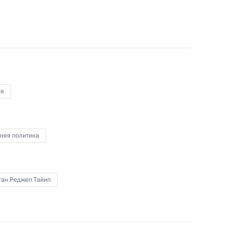
 по обеспечению
и и защите граждан России
ных действий и о применении
 отношении Турции
ия
няя политика
йской общественной
3
ексеем Репиком
ган Реджеп Тайип
едставителей Российской
6
21м