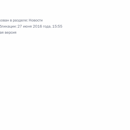
ован в разделе:
Новости
бликации:
27 июня 2016 года, 15:55
ая версия
о стратегическому развитию
ва
5
34м