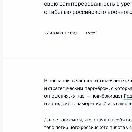
свою заинтересованность в уре
Поздравление Президенту США Ба
с гибелью российского военного
праздником – Днём независимости
4 июля 2016 года, 12:15
27 июня 2016 года
15:55
3 июля 2016 года, воскресенье
Поздравление с Днём независимост
3 июля 2016 года, 12:10
В послании, в частности, отмечается, 
и стратегическим партнёром, с которы
отношения. «У нас, – подчёркивает
Ред
и заведомого намерения сбить самолё
Поздравление по случаю 80-летия 
3 июля 2016 года, 10:00
Далее говорится, что, «взяв на себя 
тело погибшего российского пилота у 