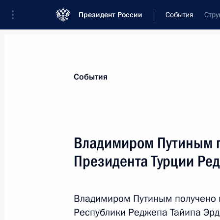
Президент России
События
Стру
Президент
Администрация
Государст
Новости
Стенограммы
Поездки
Те
События
Показа
Владимиром Путиным п
Президента Турции Ре
Соболезнования Президенту Ирака
министру Ирака Хайдару Абади
4 июля 2016 года, 13:15
Владимиром Путиным получено 
Республики Реджепа Тайипа Эрд