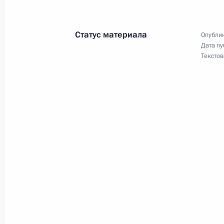
Федерации
30 июня 2016 года, 14:10
Москва
Статус материала
Опублик
Дата пу
Текстов
Образован Совет при Президенте п
и приоритетным проектам
30 июня 2016 года, 12:00
29 июня 2016 года, среда
Совещание с членами Правительст
29 июня 2016 года, 14:50
Москва, Кремль