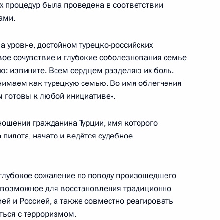
х процедур была проведена в соответствии
ами.
ы
7
а уровне, достойном турецко-российских
воё сочувствие и глубокие соболезнования семье
ю: извините. Всем сердцем разделяю их боль.
нимаем как турецкую семью. Во имя облегчения
ы готовы к любой инициативе».
орем Артемьевым
3
тношении гражданина Турции, имя которого
 пилота, начато и ведётся судебное
 глубокое сожаление по поводу произошедшего
том Франции Франсуа
ё возможное для восстановления традиционно
ей и Россией, а также совместно реагировать
ться с терроризмом.