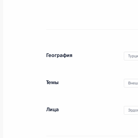
Внесены изменения в Указ о мерах
национальной безопасности Росси
от преступных и иных противоправ
специальных экономических мер в
География
Турц
30 июня 2016 года, 18:30
Темы
Внеш
Встреча с президентом общеросси
организации «Деловая Россия» Ал
30 июня 2016 года, 16:15
Москва, Кремль
Лица
Эрдо
Совещание послов и постоянных пр