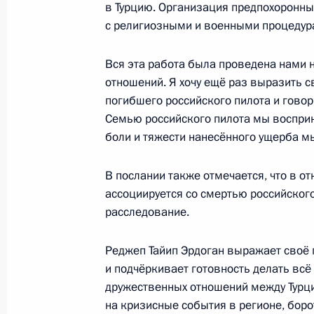
в Турцию. Организация предпохоронны
1 июля 2016 года, пятница
с религиозными и военными процедур
Российско-финляндские переговор
Вся эта работа была проведена нами н
1 июля 2016 года, 19:40
Наантали
отношений. Я хочу ещё раз выразить с
погибшего российского пилота и говор
Семью российского пилота мы воспри
боли и тяжести нанесённого ущерба м
Рабочая встреча с главой ФАС Иг
1 июля 2016 года, 12:40
Москва, Кремль
В послании также отмечается, что в о
ассоциируется со смертью российского
расследование.
30 июня 2016 года, четверг
Реджеп Тайип Эрдоган выражает своё
Телефонный разговор с Президен
и подчёркивает готовность делать вс
Олландом
дружественных отношений между Турци
на кризисные события в регионе, боро
30 июня 2016 года, 23:00