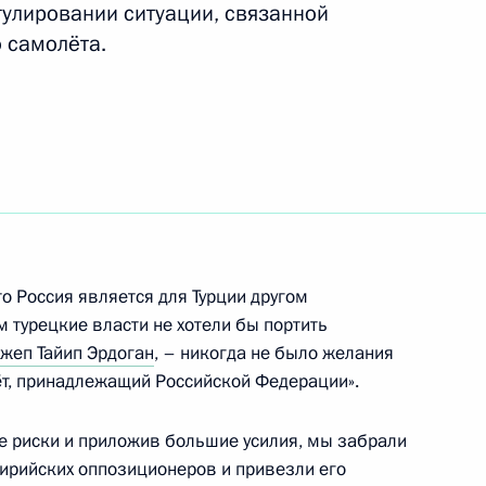
гулировании ситуации, связанной
раку Обаме с национальным
 самолёта.
и Республики Беларусь
что Россия является для Турции другом
м турецкие власти не хотели бы портить
жеп Тайип Эрдоган
, – никогда не было желания
т, принадлежащий Российской Федерации».
Госавтоинспекции
все риски и приложив большие усилия, мы забрали
сирийских оппозиционеров и привезли его