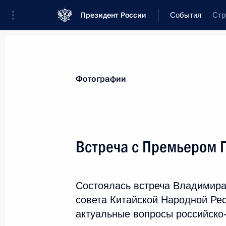
Президент России
События
Стр
Президент
Администрация
Государ
Новости
Стенограммы
Поездки
Т
Фотографии
Показа
Встреча с Премьером 
27 июня 2016 года, понедельн
Состоялась встреча Владимира
Владимиром Путиным получено пос
совета Китайской Народной Ре
Реджепа Тайипа Эрдогана
актуальные вопросы российско-
27 июня 2016 года, 15:55