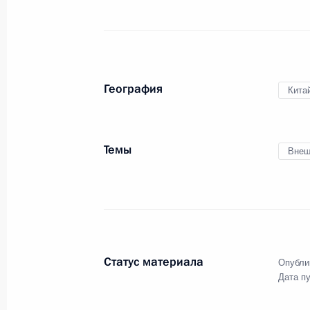
25 июня 2016 года, суббота
Российско-китайские переговоры
25 июня 2016 года, 16:00
Пекин
География
Кита
Заявления для прессы по итогам р
Темы
Внеш
переговоров
25 июня 2016 года, 15:20
Пекин
Встреча с Премьером Госсовета КН
Статус материала
Опубли
25 июня 2016 года, 10:50
Пекин
Дата п