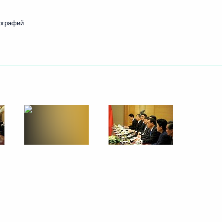
ографий
5
12м
вещании послов и постпредов
инляндию