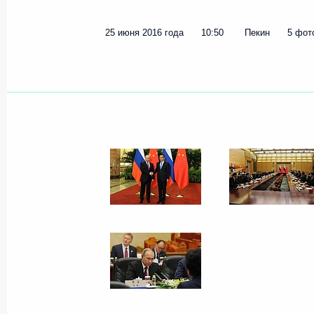
25 июня 2016 года
10:50
Пекин
5 фот
Съезд партии «Единая Россия»
27 июня 2016 года, 15:20
Москва
30 июня Президент выступит на со
России
27 июня 2016 года, 15:15
1 июля Владимир Путин посетит Ф
27 июня 2016 года, 14:02