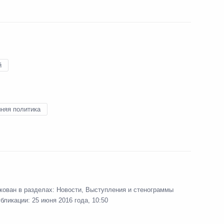
22
й
оссийско-китайских
3
10м
няя политика
Р Ли Кэцяном
5
кован в разделах:
Новости
,
Выступления и стенограммы
убликации:
25 июня 2016 года, 10:50