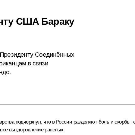
нту США Бараку
 Президенту Соединённых
риканцам в связи
ндо.
рства подчеркнул, что в России разделяют боль и скорбь те
йшее выздоровление раненых.