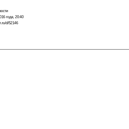
вости
016 года, 20:40
n.ru/d/52146