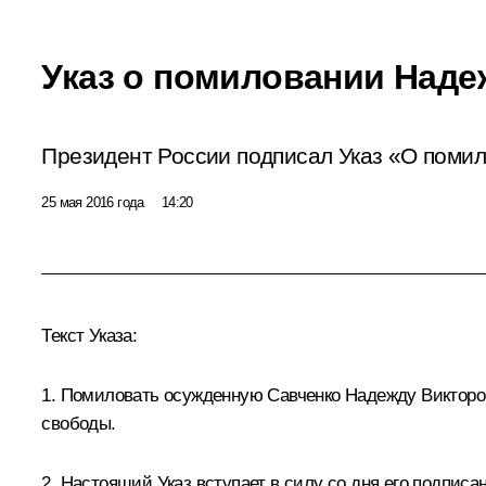
Указ о помиловании Над
Президент России подписал Указ «О помил
25 мая 2016 года
14:20
Текст Указа:
1. Помиловать осужденную Савченко Надежду Викторовн
свободы.
2. Настоящий Указ вступает в силу со дня его подписа