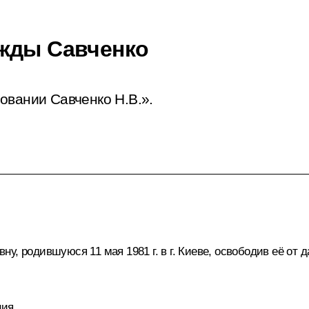
ежды Савченко
овании Савченко Н.В.».
у, родившуюся 11 мая 1981 г. в г. Киеве, освободив её от
ния.