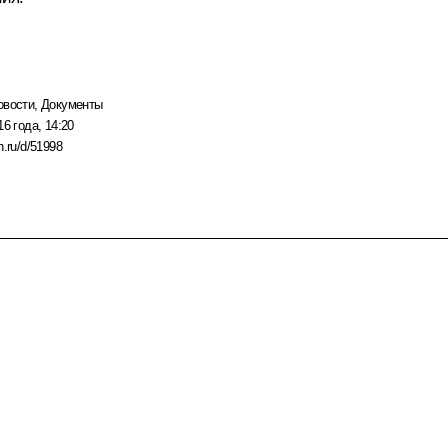
овости
,
Документы
16 года, 14:20
n.ru/d/51998