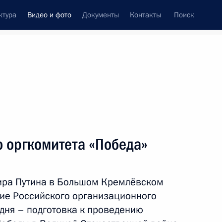
ктура
Видео и фото
Документы
Контакты
Поиск
си
ия, встречи
Встречи со СМИ
апрель, 2016
ть следующие материалы
 оргкомитета «Победа»
имиром Путиным
ира Путина в Большом Кремлёвском
ние Российского организационного
 дня – подготовка к проведению
, 4 ч.