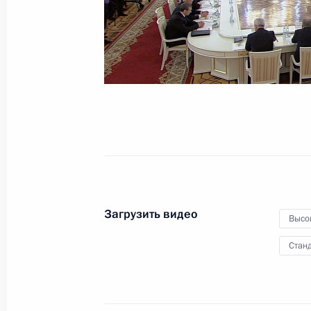
Съезд Союза
машиностроителей России
19 апреля 2016 года
Видео, 15 мин.
Загрузить видео
Высо
Станд