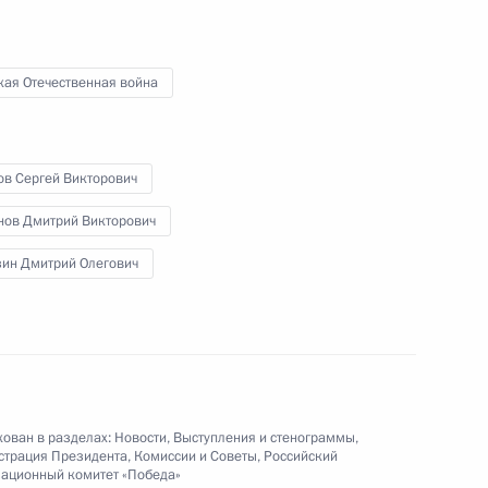
кая Отечественная война
Медиафорум региональных
и местных СМИ «Правда
ов Сергей Викторович
и справедливость»
нов Дмитрий Викторович
зин Дмитрий Олегович
7 апреля 2016 года
Видео, 3 ч.
ован в разделах:
Новости
,
Выступления и стенограммы
,
страция Президента
,
Комиссии и Советы
,
Российский
ационный комитет «Победа»