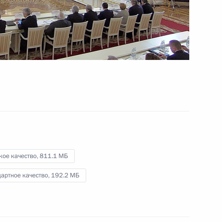
Концерт по случаю Дня
космонавтики
12 апреля 2016 года
Видео, 4 мин.
кое качество,
811.1 МБ
артное качество,
192.2 МБ