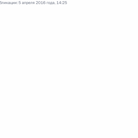
бликации:
5 апреля 2016 года, 14:25
Совещание по вопросам
развития электроэнергетики
5 апреля 2016 года
Видео, 3 мин.