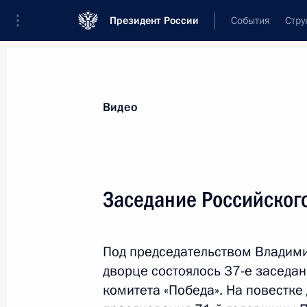
Президент России
События
Стру
Видеозаписи
Фотографии
Аудиозапи
Все материалы
Выступления
Совещан
Видео
Показа
Заседание Российского
Прямая линия с Влад
Под председательством Владим
дворце состоялось 37-е заседа
комитета «Победа». На повестке
14 апреля 2016 года
Москва
Видео