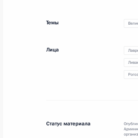
Темы
Вели
Встреча с представителями
Лица
деловых кругов Германии
Лавр
Лива
Рого
11 апреля 2016 года
Видео, 3 мин.
Статус материала
Опублик
Админи
организ