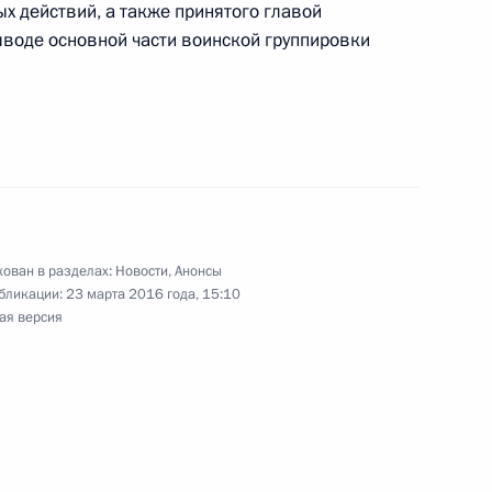
х действий, а также принятого главой
ыводе основной части воинской группировки
11
10м
ранком-Вальтером
7
ован в разделах:
Новости
,
Анонсы
бликации:
23 марта 2016 года, 15:10
ая версия
торингу и анализу
4
5м
сфере предпринимательства