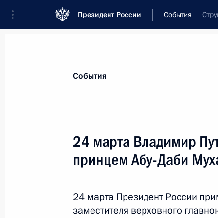
Президент России
События
Стру
Президент
Администрация
Государст
Новости
Стенограммы
Поездки
Те
События
Показа
24 марта Владимир Пу
принцем Абу-Даби Мух
Встреча с главой Чечни Рамзаном
25 марта 2016 года, 15:15
Москва, Кремль
24 марта Президент России при
заместителя верховного главн