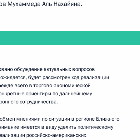
дым деятелям культуры
ов Мухаммеда Аль Нахайяна.
14
26м
ей и юношества
ном Керри
6
10м
овано обсуждение актуальных вопросов
 ожидается, будет рассмотрен ход реализации
прежде всего в торгово-экономической
конкретные ориентиры по дальнейшему
оннего сотрудничества.
-Даби Мухаммедом Аль
4
обмен мнениями по ситуации в регионе Ближнего
нимание имеется в виду уделить политическому
реализации российско-американских