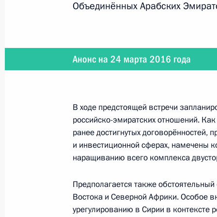
Вручение премий Президента моло
Объединённых Арабских Эмират
и премий за произведения для дет
25 марта 2016 года, 13:15
Москва, Кремль
Анонс на 24 марта 2016 года
24 марта 2016 года, четверг
Встреча с госсекретарём США Джо
В ходе предстоящей встречи запланир
24 марта 2016 года, 19:40
Москва, Кремль
российско-эмиратских отношений. Как
ранее достигнутых договорённостей, 
и инвестиционной сферах, намечены 
наращиванию всего комплекса двустор
Встреча с Наследным принцем Абу
Нахайяном
Предполагается также обстоятельный 
24 марта 2016 года, 17:50
Москва, Кремль
Востока и Северной Африки. Особое в
урегулированию в Сирии в контексте 