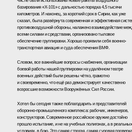
числе были использованы новые ракеты воздушного
базирования «Х-101» с дальностью порядка 4,5 тысячи
километров. И наконец, за короткий срок в Сирии, как уже
сказал, была развёрнута современная и эффективная сист
противовоздушной обороны, налажено взаимодействие меж
всеми силами и средствами, организовано тыловое
обеспечение группировки. Хорошо проявили себя военно-
транспортная авиация и суда обеспечения ВМФ.
Словом, все важнейшие вопросы снабжения, организации
боевой работы нашей группировки на удалённом театре
военных действий были решены чётко, грамотно
и своевременно, что ещё раз демонстрирует качественно
возросшие возможности Вооружённых Сил России.
Хотел бы сегодня также поблагодарить и представителей
оборонно-промышленного комплекса: рабочих, инженеров,
конструкторов. Современное российское оружие достойно
прошло испытание, и не на учебных полигонах, а в реальны
условиях, в бою. Это самая строгая, самая суровая проверка