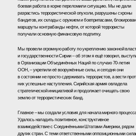
боевая работа в корне переломили ситуацию. Мы не дали
разрастись террористической опухоли, разрушены схроны
бандитов, их склады с оружием и боеприпасами, блокирова
маршруты контрабанды нефти, от которой террористы
получали основную финансовую подпитку.
Мы провели огромную работу по укреплению законной влас
и государственности Сирии – об этом я ещё говорил, выступ
в Организации Объединённых Наций по случаю 70-летия
ООН, – укрепили её вооружённые силы, и сегодня они
в состоянии не просто сдерживать террористов, а вести про
них успешные наступления. Сирийская армия овладела
стратегической инициативой и продолжает очищать свою
землю от террористических банд.
Главное – мы создали условия для начала мирного процесса
Удалось наладить позитивное, конструктивное
взаимодействие с Соединёнными Штатами Америки, рядом
других стран. С теми ответственными оппозиционными сил