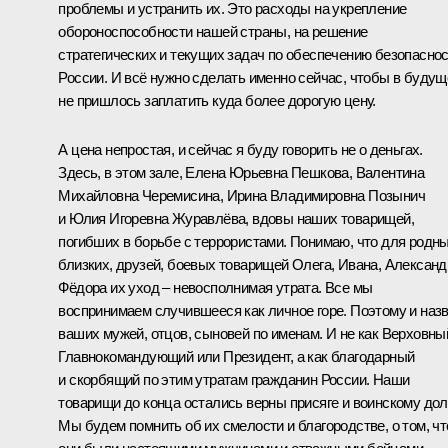
проблемы и устранить их. Это расходы на укрепление
обороноспособности нашей страны, на решение
стратегических и текущих задач по обеспечению безопасно
России. И всё нужно сделать именно сейчас, чтобы в буду
не пришлось заплатить куда более дорогую цену.
А цена непростая, и сейчас я буду говорить не о деньгах.
Здесь, в этом зале, Елена Юрьевна Пешкова, Валентина
Михайловна Черемисина, Ирина Владимировна Позынич
и Юлия Игоревна Журавлёва, вдовы наших товарищей,
погибших в борьбе с террористами. Понимаю, что для родны
близких, друзей, боевых товарищей Олега, Ивана, Александ
Фёдора их уход – невосполнимая утрата. Все мы
воспринимаем случившееся как личное горе. Поэтому и наз
ваших мужей, отцов, сыновей по именам. И не как Верховны
Главнокомандующий или Президент, а как благодарный
и скорбящий по этим утратам гражданин России. Наши
товарищи до конца остались верны присяге и воинскому долг
Мы будем помнить об их смелости и благородстве, о том, чт