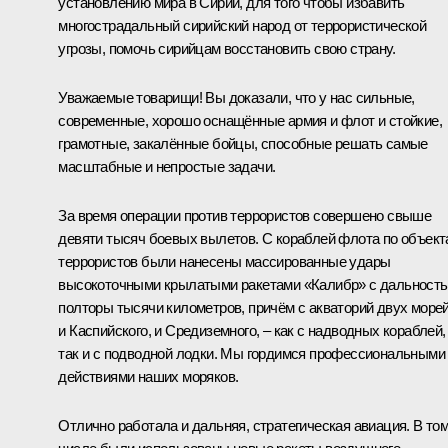
установлению мира в Сирии, для того чтобы избавить
многострадальный сирийский народ от террористической
угрозы, помочь сирийцам восстановить свою страну.
Уважаемые товарищи! Вы доказали, что у нас сильные,
современные, хорошо оснащённые армия и флот и стойкие,
грамотные, закалённые бойцы, способные решать самые
масштабные и непростые задачи.
За время операции против террористов совершено свыше
девяти тысяч боевых вылетов. С кораблей флота по объек
террористов были нанесены массированные удары
высокоточными крылатыми ракетами «Калибр» с дальност
полторы тысячи километров, причём с акваторий двух морей
и Каспийского, и Средиземного, – как с надводных кораблей,
так и с подводной лодки. Мы гордимся профессиональными
действиями наших моряков.
Отлично работала и дальняя, стратегическая авиация. В то