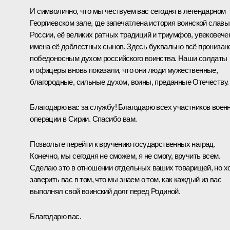
И символично, что мы чествуем вас сегодня в легендарном
Георгиевском зале, где запечатлена история воинской славы
России, её великих ратных традиций и триумфов, увековеч
имена её доблестных сынов. Здесь буквально всё пронизан
победоносным духом российского воинства. Наши солдаты
и офицеры вновь показали, что они люди мужественные,
благородные, сильные духом, воины, преданные Отечеству.
Благодарю вас за службу! Благодарю всех участников воен
операции в Сирии. Спасибо вам.
Позвольте перейти к вручению государственных наград.
Конечно, мы сегодня не сможем, я не смогу, вручить всем.
Сделаю это в отношении отдельных ваших товарищей, но х
заверить вас в том, что мы знаем о том, как каждый из вас
выполнял свой воинский долг перед Родиной.
Благодарю вас.