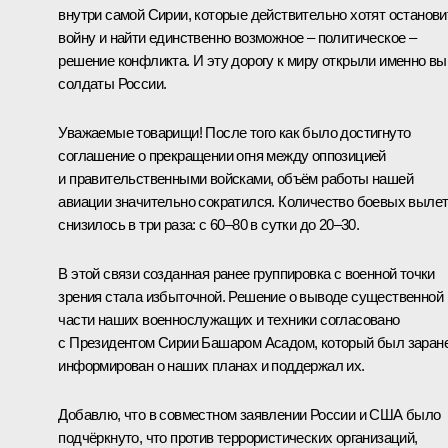
внутри самой Сирии, которые действительно хотят останови
войну и найти единственно возможное – политическое –
решение конфликта. И эту дорогу к миру открыли именно вы
солдаты России.
Уважаемые товарищи! После того как было достигнуто
соглашение о прекращении огня между оппозицией
и правительственными войсками, объём работы нашей
авиации значительно сократился. Количество боевых выле
снизилось в три раза: с 60–80 в сутки до 20–30.
В этой связи созданная ранее группировка с военной точки
зрения стала избыточной. Решение о выводе существенной
части наших военнослужащих и техники согласовано
с Президентом Сирии Башаром Асадом, который был заран
информирован о наших планах и поддержал их.
Добавлю, что в совместном заявлении России и США было
подчёркнуто, что против террористических организаций,