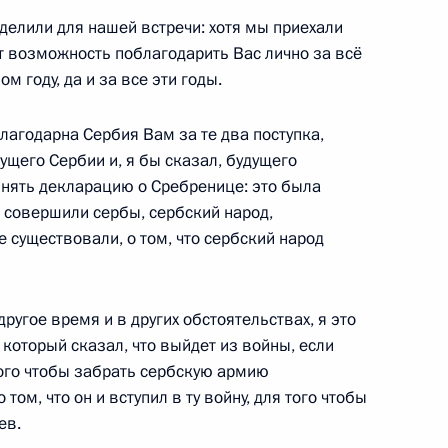
сть, Ново-Огарёво
делили для нашей встречи: хотя мы приехали
ёт возможность поблагодарить Вас лично за всё
м году, да и за все эти годы.
лагодарна Сербия Вам за те два поступка,
зяйства Александром
3
ущего Сербии и, я бы сказал, будущего
инять декларацию о Сребренице: это была
ь, Ново-Огарёво
я совершили сербы, сербский народ,
е существовали, о том, что сербский народ
инга Юрием Чиханчиным
3
другое время и в других обстоятельствах, я это
ь, Ново-Огарёво
 который сказал, что выйдет из войны, если
того чтобы забрать сербскую армию
 том, что он и вступил в ту войну, для того чтобы
ся с Президентом Армении
ев.