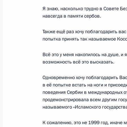
Сержем Саргсяном
Я знаю, насколько трудно в Совете Без
9 марта 2016 года, 11:15
навсегда в памяти сербов.
Также ещё раз хочу поблагодарить ва
8 марта 2016 года, вторник
попытка принять так называемое Косо
10 марта Владимир Путин встретит
Всё это у меня накопилось на душе, и 
Томиславом Николичем
возможность всё это высказать.
8 марта 2016 года, 12:00
Одновременно хочу поблагодарить Вас
в её попытке встать на ноги и присоед
Поздравление российским женщин
поведения Сербии в международных от
продемонстрировала всем другим госу
8 марта 2016 года, 09:00
называемого «Исламского государства
К сожалению, это не 1999 год, иначе 