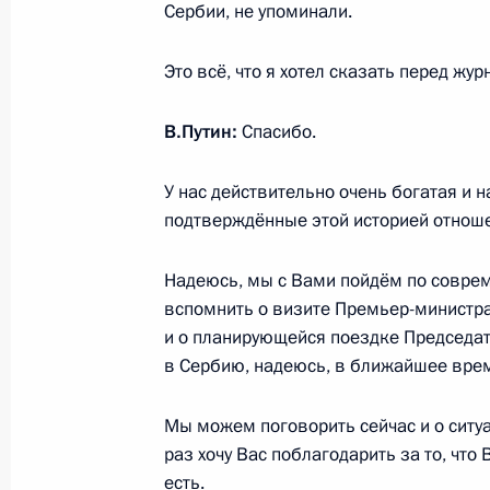
7 марта 2016 года, понедельник
Сербии, не упоминали.
Телефонный разговор с Президент
Это всё, что я хотел сказать перед жу
Сиси
7 марта 2016 года, 14:05
В.Путин:
Спасибо.
У нас действительно очень богатая и 
4 марта 2016 года, пятница
подтверждённые этой историей отнош
Совещание с постоянными членами
Надеюсь, мы с Вами пойдём по совреме
4 марта 2016 года, 17:00
Москва, Кремль
вспомнить о визите Премьер-министра
и о планирующейся поездке Председа
в Сербию, надеюсь, в ближайшее вре
Телефонная конференция с Дэвидо
Мы можем поговорить сейчас и о ситуа
Меркель, Франсуа Олландом и Мат
раз хочу Вас поблагодарить за то, что
4 марта 2016 года, 15:05
есть.