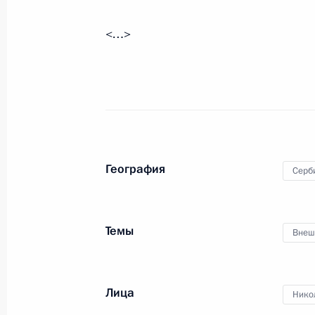
<…>
3 марта 2016 года, четверг
Рабочая встреча с главой Республ
Наговицыным
3 марта 2016 года, 15:50
Московская област
География
Серб
Показа
Темы
Внеш
Лица
Нико