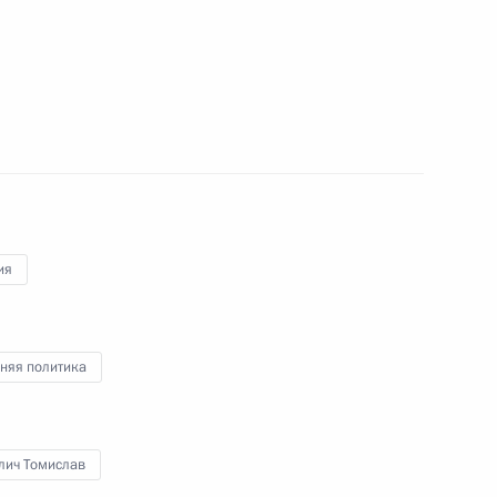
ики Бурятия Вячеславом
3
ь, Ново-Огарёво
ия
ть предыдущие материалы
няя политика
лич Томислав