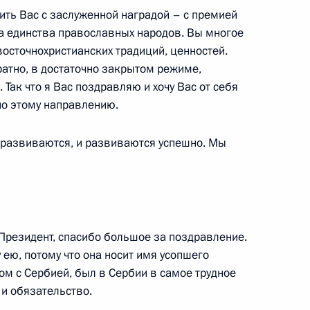
вить Вас с заслуженной наградой – с премией
 единства православных народов. Вы многое
осточнохристианских традиций, ценностей.
ратно, в достаточно закрытом режиме,
:
51
Так что я Вас поздравляю и хочу Вас от себя
по этому направлению.
 развиваются, и развиваются успешно. Мы
инистром Греции Алексисом
Президент, спасибо большое за поздравление.
 ею, потому что она носит имя усопшего
дом с Сербией, был в Сербии в самое трудное
авоохранения Вероникой
4
 и обязательство.