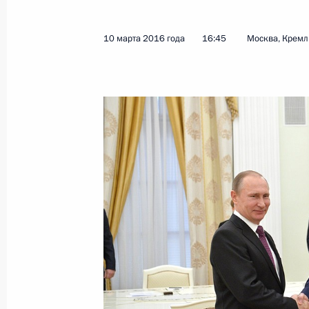
16 марта Владимир Путин встретит
Реувеном Ривлином
10 марта 2016 года
16:45
Москва, Кремл
11 марта 2016 года, 15:30
15 марта Владимир Путин встретит
Мухаммедом VI
11 марта 2016 года, 15:00
Встреча с главой МИД Китая Ван И
11 марта 2016 года, 14:00
Москва, Кремль
Совещание по экономическим воп