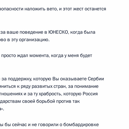
опасности наложить вето, и этот жест останется
с за ваше поведение в ЮНЕСКО, когда была
во в эту организацию.
ся с Президентом Сербии
я просто ждал момента, когда у меня будет
 за поддержку, которую Вы оказываете Сербии
иниться к ряду развитых стран, за понимание
ам с 8 Марта
ношениях и за ту храбрость, которую Россия
1
2м
дарствам своей борьбой против так
».
мы бы сейчас и не говорили о бомбардировке