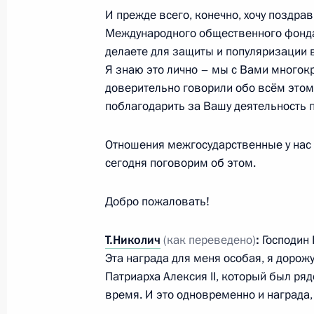
И прежде всего, конечно, хочу поздра
10 марта 2016 года, 15:20
Международного общественного фонда
делаете для защиты и популяризации в
Я знаю это лично – мы с Вами многок
Вручение государственных наград
доверительно говорили обо всём этом. 
поблагодарить за Вашу деятельность 
10 марта 2016 года, 14:30
Москва, Кремль
Отношения межгосударственные у нас
сегодня поговорим об этом.
Телефонный разговор с Премьер-м
Ципрасом
Добро пожаловать!
10 марта 2016 года, 13:40
Т.Николич
(как переведено)
:
Господин 
Эта награда для меня особая, я дорожу
Патриарха Алексия II, который был ря
Рабочая встреча с Министром здр
время. И это одновременно и награда,
Скворцовой