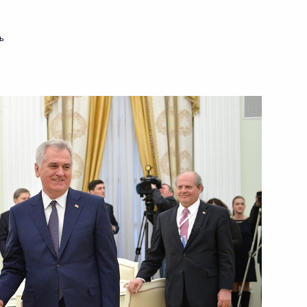
ся с Президентом Израиля
ь
ся с Королём Марокко
8
росам
2