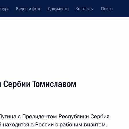
ктура
Видео и фото
Документы
Контакты
Поиск
венный Совет
Совет Безопасности
Комиссии и советы
леграммы
Сведения о Президенте
март, 2016
ть следующие материалы
м Сербии Томиславом
дукции
5
40м
Путина с Президентом Республики Сербия
 находится в России с рабочим визитом.