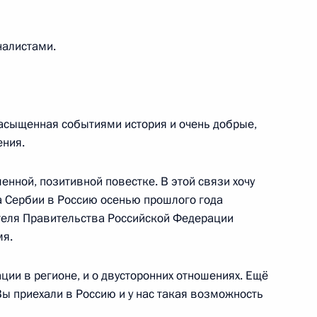
ом Египта Абдельфаттахом
рналистами.
насыщенная событиями история и очень добрые,
ения.
 Совета Безопасности
2
нной, позитивной повестке. В этой связи хочу
 Сербии в Россию осенью прошлого года
теля Правительства Российской Федерации
мя.
м Кэмероном, Ангелой
ции в регионе, и о двусторонних отношениях. Ещё
тео Ренци
 Вы приехали в Россию и у нас такая возможность