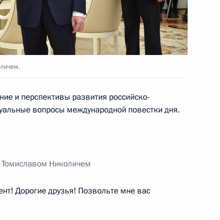
личем.
ержем Саргсяном
4
яние и перспективы развития российско-
ктуальные вопросы международной повестки дня.
миславом Николичем
5
и Томиславом Николичем
т! Дорогие друзья! Позвольте мне вас
се обстоятельства нападения
 в Ингушетии