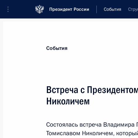
Президент России
События
Стру
Президент
Администрация
Государст
Новости
Стенограммы
Поездки
Те
События
Показа
Встреча с Президенто
Николичем
Единый день приёмки военной про
11 марта 2016 года, 15:45
Москва
Состоялась встреча Владимира 
Томиславом Николичем, который