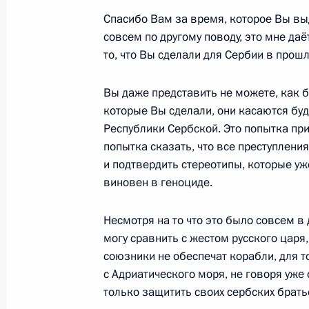
10 марта 2016 года, 07:00
Московская обла
Спасибо Вам за время, которое Вы вы
совсем по другому поводу, это мне да
то, что Вы сделали для Сербии в прошло
9 марта 2016 года, среда
Вы даже представить не можете, как б
Встреча с Министром сельского хо
которые Вы сделали, они касаются буд
Ткачёвым
Республики Сербской. Это попытка пр
9 марта 2016 года, 19:50
Московская област
попытка сказать, что все преступлени
и подтвердить стереотипы, которые уж
виновен в геноциде.
Встреча с главой Росфинмонитор
Несмотря на то что это было совсем в 
9 марта 2016 года, 18:30
Московская област
могу сравнить с жестом русского царя,
союзники не обеспечат корабли, для 
с Адриатического моря, не говоря уже о
10 марта Владимир Путин встретит
только защитить своих сербских брать