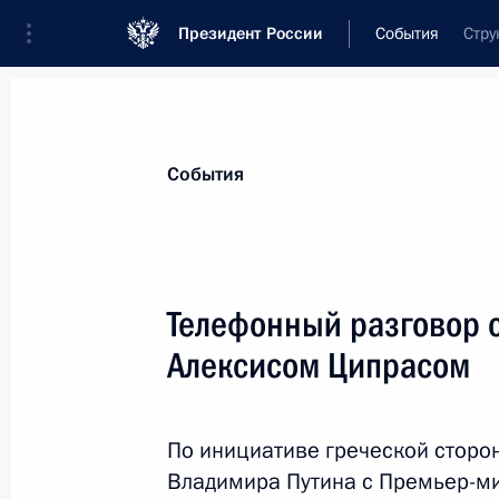
Президент России
События
Стру
Президент
Администрация
Государст
Новости
Стенограммы
Поездки
Те
События
Показа
Телефонный разговор 
Алексисом Ципрасом
16 марта Владимир Путин встретит
Реувеном Ривлином
11 марта 2016 года, 15:30
По инициативе греческой сторо
Владимира Путина с Премьер-ми