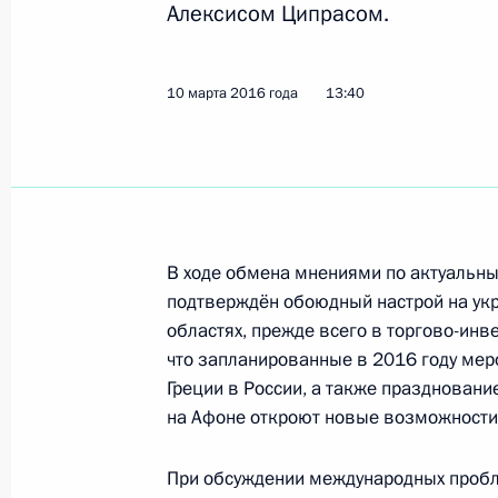
Алексисом Ципрасом.
15 марта Владимир Путин встретит
Мухаммедом VI
10 марта 2016 года
13:40
11 марта 2016 года, 15:00
Встреча с главой МИД Китая Ван И
11 марта 2016 года, 14:00
Москва, Кремль
В ходе обмена мнениями по актуальны
подтверждён обоюдный настрой на ук
областях, прежде всего в торгово-инв
Совещание по экономическим воп
что запланированные в 2016 году меро
Греции в России, а также праздновани
11 марта 2016 года, 07:00
Москва, Кремль
на Афоне откроют новые возможности 
При обсуждении международных пробл
10 марта 2016 года, четверг