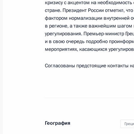
кризису с акцентом на необходимость
Встреча с Президентом Армении С
стране. Президент России отметил, ч
фактором нормализации внутренней об
10 марта 2016 года, 18:45
Москва, Кремль
в регионе, а также важнейшим шагом 
урегулирования. Премьер-министр Гре
и в свою очередь подробно проинфор
Встреча с Президентом Сербии То
мероприятиях, касающихся урегулиро
10 марта 2016 года, 16:45
Москва, Кремль
Согласованы предстоящие контакты на
Президент поручил МВД выяснить в
на правозащитников и журналистов
10 марта 2016 года, 15:20
География
Грец
Вручение государственных наград