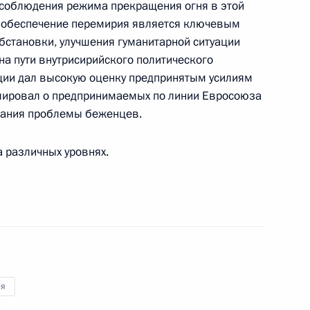
 соблюдения режима прекращения огня в этой
ержем Саргсяном
то обеспечение перемирия является ключевым
4
становки, улучшения гуманитарной ситуации
на пути внутрисирийского политического
ции дал высокую оценку предпринятым усилиям
мировал о предпринимаемых по линии Евросоюза
миславом Николичем
5
вания проблемы беженцев.
 различных уровнях.
се обстоятельства нападения
 в Ингушетии
ия
:
51