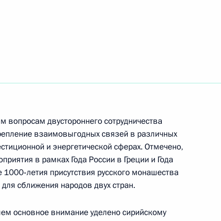
ся с Королём Марокко
8
м вопросам двустороннего сотрудничества
репление взаимовыгодных связей в различных
естиционной и энергетической сферах. Отмечено,
росам
2
приятия в рамках Года России в Греции и Года
е 1000‑летия присутствия русского монашества
для сближения народов двух стран.
ем основное внимание уделено сирийскому