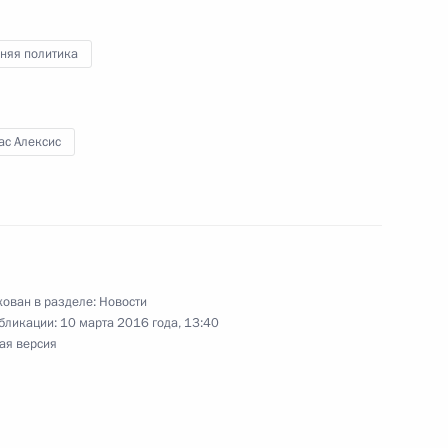
няя политика
инистром Греции Алексисом
ас Алексис
авоохранения Вероникой
4
ован в разделе:
Новости
бликации:
10 марта 2016 года, 13:40
сть, Ново-Огарёво
ая версия