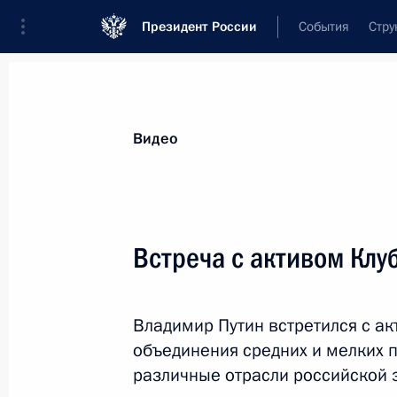
Президент России
События
Стру
Видеозаписи
Фотографии
Аудиозапи
Все материалы
Выступления
Совещан
Видео
Показа
Встреча с активом Клу
Заседание Военно-
Владимир Путин встретился с а
промышленной комиссии
объединения средних и мелких 
различные отрасли российской 