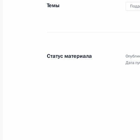
по экономическим вопросам
Темы
Подд
29 января 2016 года
Видео, 2 мин.
Статус материала
Опублик
Дата пу