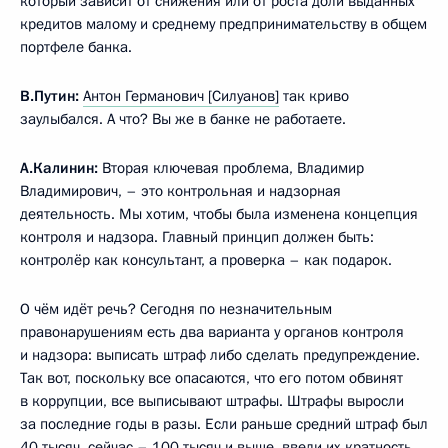
который зависит от снижения или от роста доли выданных
кредитов малому и среднему предпринимательству в общем
портфеле банка.
В.Путин:
Антон Германович [Силуанов]
так криво
заулыбался. А что? Вы же в банке не работаете.
А.Калинин:
Вторая ключевая проблема, Владимир
Владимирович, – это контрольная и надзорная
деятельность. Мы хотим, чтобы была изменена концепция
контроля и надзора. Главный принцип должен быть:
контролёр как консультант, а проверка – как подарок.
О чём идёт речь? Сегодня по незначительным
правонарушениям есть два варианта у органов контроля
и надзора: выписать штраф либо сделать предупреждение.
Так вот, поскольку все опасаются, что его потом обвинят
в коррупции, все выписывают штрафы. Штрафы выросли
за последние годы в разы. Если раньше средний штраф был
40 тысяч, сейчас – 100 тысяч и выше, ввели их кратность.