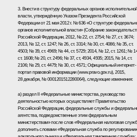
3. Внести в структуру федеральных органов исполнительно
власти, утверждённую Указом Президента Российской
Федерации от 21 мая 2012 г. № 636 «О структуре федераль
органов исполнительной власти» (Собрание законодательст
Российской Федерации, 2012, № 22, ст. 2754; № 27, ст. 3674;
2013, № 12, ст. 1247; № 26, ст. 3314; № 30, ст. 4086; № 35, ст.
4503; № 39, ст. 4969; № 44, ст. 5729; 2014, № 12, ст. 1261; № 1
ст. 1608; № 20, ст. 2496; № 37, ст, 4934, 4935; 2015, № 14, ст.
2106; № 29, ст. 4479; № 30, ст. 4571; Официальный интернет-
портал правовой информации (
www.pravo.gov.ru
), 2015,
28 декабря, № 0001201512280064), следующие изменения:
а) раздел II «Федеральные министерства, руководство
деятельностью которых осуществляет Правительство
Российской Федерации, федеральные службы и федераль
агентства, подведомственные этим федеральным
министерствам» после слов «Федеральная налоговая служ
дополнить словами «Федеральная служба по регулировани
алкогольного рынка» и «Федеральная таможенная служба»;