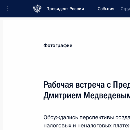
Президент России
События
Стру
Президент
Администрация
Государст
Новости
Стенограммы
Поездки
Те
Фотографии
Показа
Рабочая встреча с Пре
Дмитрием Медведевы
15 января 2016 года, пятница
Подписан Указ, направленный на 
уплаты страховых взносов в Пенси
Обсуждались перспективы созд
социального и обязательного меди
налоговых и неналоговых плате