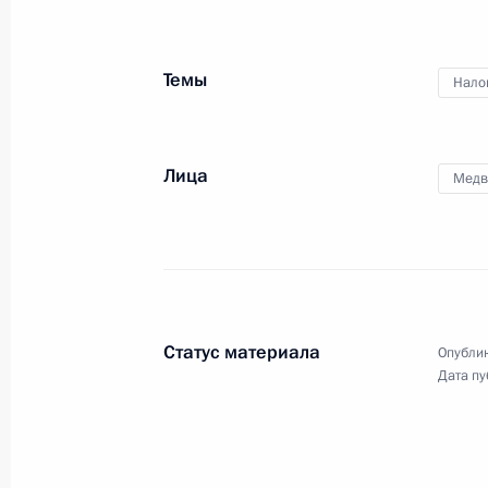
15 января 2016 года, 15:40
Темы
Нало
Встреча с Президентом Греции Пр
15 января 2016 года, 13:30
Московская обл
Лица
Медв
18 января состоятся переговоры П
Государства Катар Тамимом Бен Ха
15 января 2016 года, 12:00
Статус материала
Опублик
Дата пу
14 января 2016 года, четверг
Телефонный разговор с Королём Ио