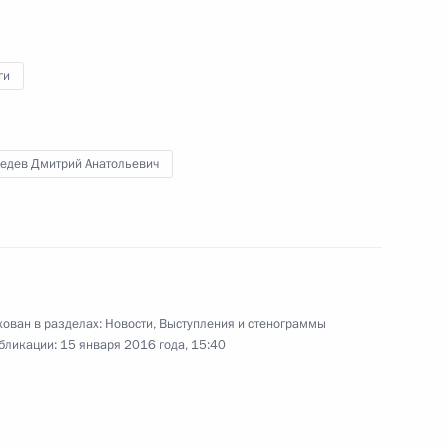
ги
окописом Павлопулосом
6
асть, Ново-Огарёво
едев Дмитрий Анатольевич
резидента России с Эмиром
мадом Аль Тани
ован в разделах:
Новости
,
Выступления и стенограммы
бликации:
15 января 2016 года, 15:40
рдании Абдаллой II