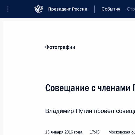
Президент России
События
Стр
Президент
Администрация
Государ
Новости
Стенограммы
Поездки
Т
Фотографии
Показа
Совещание с членами 
15 января 2016 года, пятница
Владимир Путин провёл совеща
Подписан Указ, направленный на 
уплаты страховых взносов в Пенси
социального и обязательного меди
13 января 2016 года
17:45
Московская об