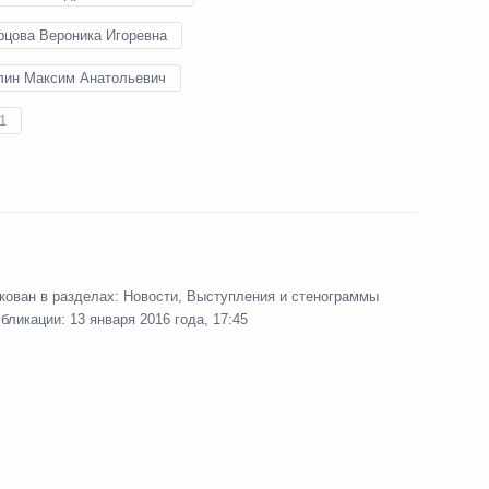
рцова Вероника Игоревна
лин Максим Анатольевич
окописом Павлопулосом
1
6
 Ново-Огарёво
резидента России с Эмиром
мадом Аль Тани
кован в разделах:
Новости
,
Выступления и стенограммы
убликации:
13 января 2016 года, 17:45
рдании Абдаллой II