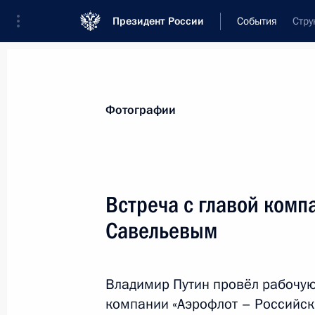
Президент России
События
Стру
Президент
Администрация
Государст
Новости
Стенограммы
Поездки
Те
Фотографии
Показа
Встреча с главой комп
Савельевым
Совещание с постоянными членами
15 января 2016 года, 16:20
Московская обл
Владимир Путин провёл рабочую
компании «Аэрофлот – Российс