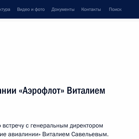
ктура
Видео и фото
Документы
Контакты
Поиск
венный Совет
Совет Безопасности
Комиссии и советы
леграммы
Сведения о Президенте
январь, 2016
ть следующие материалы
ании «Аэрофлот» Виталием
 Совета Безопасности
6
асть, Ново-Огарёво
 встречу с генеральным директором
кие авиалинии» Виталием Савельевым.