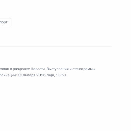
рдании Абдаллой II
порт
3
асть, Ново-Огарёво
ован в разделах:
Новости
,
Выступления и стенограммы
бликации:
12 января 2016 года, 13:50
Агентства стратегических
6
5м
асть, Ново-Огарёво