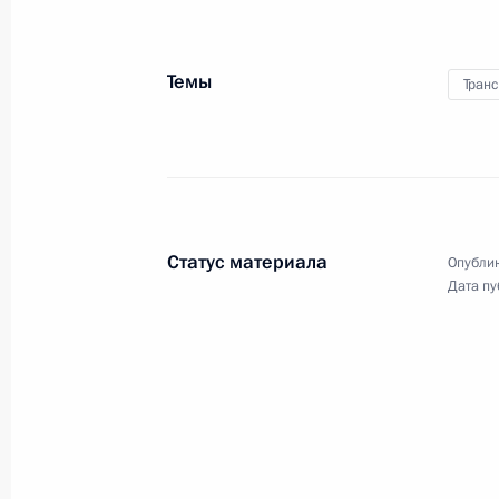
Телефонный разговор с Королём Ио
14 января 2016 года, 18:10
Темы
Транс
Встреча с Дмитрием Мезенцевым
14 января 2016 года, 17:15
Московская обл
Статус материала
Опублик
Дата пу
Заседание наблюдательного совета 
инициатив
14 января 2016 года, 15:10
Московская обл
13 января 2016 года, среда