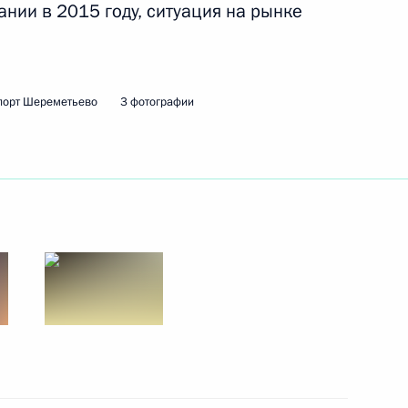
Правительства Дмитрием
нии в 2015 году, ситуация на рынке
2
порт Шереметьево
3 фотографии
окописом Павлопулосом
6
асть, Ново-Огарёво
резидента России с Эмиром
мадом Аль Тани