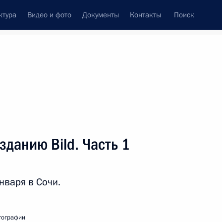
ктура
Видео и фото
Документы
Контакты
Поиск
венный Совет
Совет Безопасности
Комиссии и советы
леграммы
Сведения о Президенте
январь, 2016
ть следующие материалы
данию Bild. Часть 1
Правительства Дмитрием
2
нваря в Сочи.
тографии