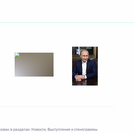
окописом Павлопулосом
6
асть, Ново-Огарёво
резидента России с Эмиром
мадом Аль Тани
рдании Абдаллой II
ован в разделах:
Новости
,
Выступления и стенограммы