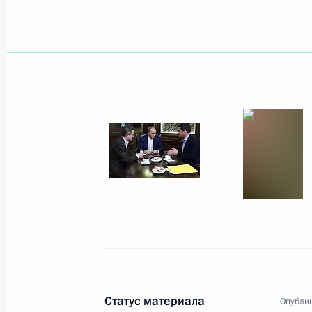
Встреча с Президентом Греции Пр
15 января 2016 года, 13:30
Московская обл
18 января состоятся переговоры П
Государства Катар Тамимом Бен Ха
15 января 2016 года, 12:00
14 января 2016 года, четверг
Телефонный разговор с Королём Ио
14 января 2016 года, 18:10
Статус материала
Опублик