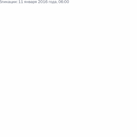
бликации:
11 января 2016 года, 06:00
3
асть, Ново-Огарёво
Агентства стратегических
6
5м
асть, Ново-Огарёво
Федеральной
3
Артемьевым
асть, Ново-Огарёво