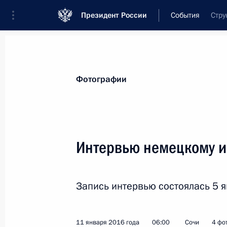
Президент России
События
Стру
Президент
Администрация
Государст
Новости
Стенограммы
Поездки
Те
Фотографии
Показа
Интервью немецкому из
Рабочая встреча с Председателем 
Медведевым
Запись интервью состоялась 5 я
15 января 2016 года, 15:40
11 января 2016 года
06:00
Сочи
4 фо