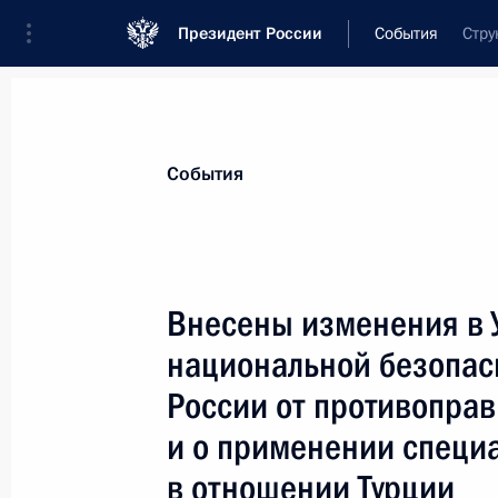
Президент России
События
Стру
Президент
Администрация
Государст
Новости
Стенограммы
Поездки
Те
События
Показа
Внесены изменения в 
национальной безопас
6 января 2016 года, среда
России от противопра
Владимир Путин провёл тренировку
и о применении специ
6 января 2016 года, 12:15
Сочи, Красная по
в отношении Турции