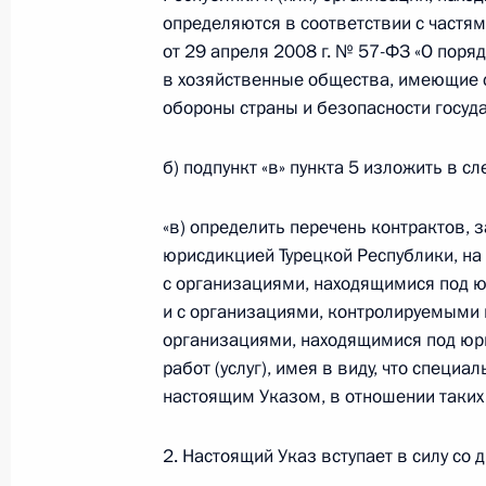
и Петром Порошенко
определяются в соответствии с частям
30 декабря 2015 года, 16:20
от 29 апреля 2008 г. № 57-ФЗ «О пор
в хозяйственные общества, имеющие с
обороны страны и безопасности госуда
Поздравление главам государств и
б) подпункт «в» пункта 5 изложить в 
стран с Новым годом
30 декабря 2015 года, 15:00
«в) определить перечень контрактов,
юрисдикцией Турецкой Республики, на
с организациями, находящимися под ю
и с организациями, контролируемыми 
Рабочая встреча с губернатором Б
организациями, находящимися под юри
Евгением Савченко
работ (услуг), имея в виду, что спец
30 декабря 2015 года, 14:15
Москва, Кремл
настоящим Указом, в отношении таких т
2. Настоящий Указ вступает в силу со
Рабочая встреча с губернатором М