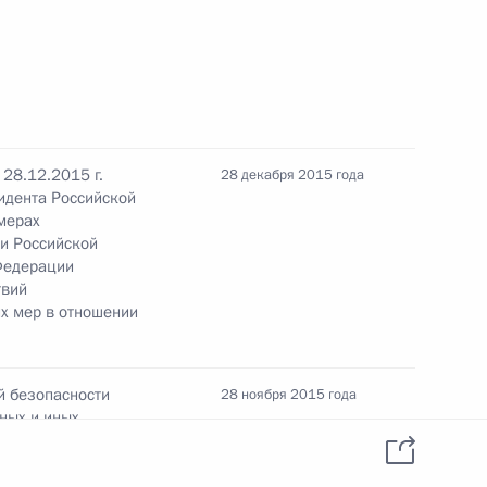
ь
28.12.2015 г.
28 декабря 2015 года
идента Российской
омочным представителем
2
мерах
ым
и Российской
Федерации
ь
твий
х мер в отношении
ленной палаты Сергеем
3
й безопасности
28 ноября 2015 года
пных и иных
специальных
ь