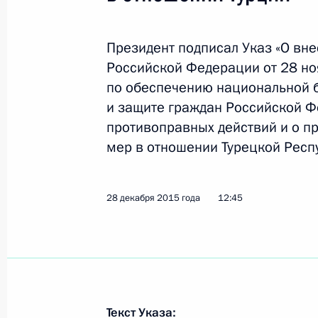
5 января 2016 года, вторник
Президент подписал Указ «О вн
Телефонный разговор с Президент
Российской Федерации от 28 но
Ниинистё
по обеспечению национальной 
и защите граждан Российской Ф
5 января 2016 года, 17:00
противоправных действий и о 
мер в отношении Турецкой Респ
Подписан Указ о проведении Года э
28 декабря 2015 года
12:45
5 января 2016 года, 12:00
4 января 2016 года, понедельник
Соболезнования родным и близким
Текст Указа: