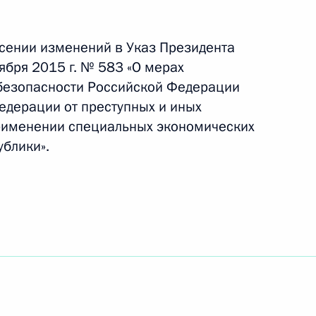
есении изменений в Указ Президента
ом Финляндии Саули
ября 2015 г. № 583 «О мерах
безопасности Российской Федерации
едерации от преступных и иных
применении специальных экономических
ублики».
кологии в 2017 году
 Игоря Сергуна