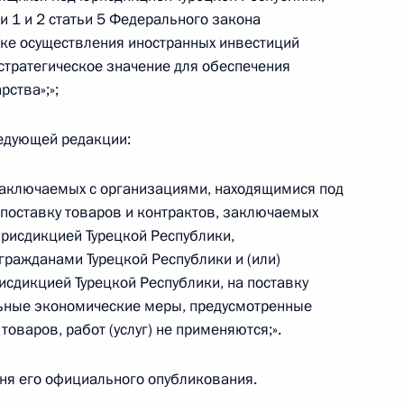
и 1 и 2 статьи 5 Федерального закона
ядке осуществления иностранных инвестиций
тратегическое значение для обеспечения
рства»;»;
 правительств зарубежных
следующей редакции:
 заключаемых с организациями, находящимися под
 поставку товаров и контрактов, заключаемых
рисдикцией Турецкой Республики,
гражданами Турецкой Республики и (или)
елгородской области
3
сдикцией Турецкой Республики, на поставку
иальные экономические меры, предусмотренные
ь
оваров, работ (услуг) не применяются;».
 дня его официального опубликования.
осковской области Андреем
2