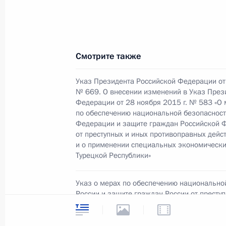
Воробьёвым
30 декабря 2015 года, 13:10
Москва, Кремл
Смотрите также
29 декабря 2015 года, вторник
Указ Президента Российской Федерации от 
№ 669. О внесении изменений в Указ През
Встреча с вице-премьером – полн
Федерации от 28 ноября 2015 г. № 583 «О 
Президента в ДФО Юрием Трутнев
по обеспечению национальной безопасност
Федерации и защите граждан Российской 
29 декабря 2015 года, 16:00
Москва, Кремл
от преступных и иных противоправных дейс
и о применении специальных экономически
Турецкой Республики»
Встреча с главой Торгово-промыш
Указ о мерах по обеспечению национально
Катыриным
России и защите граждан России от престу
противоправных действий и о применении 
29 декабря 2015 года, 14:55
Москва, Кремл
экономических мер в отношении Турции