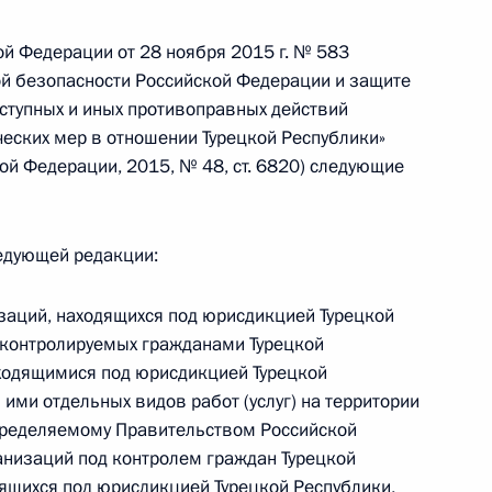
ой Федерации от 28 ноября 2015 г. № 583
й безопасности Российской Федерации и защите
иком Президента
ступных и иных противоправных действий
еских мер в отношении Турецкой Республики»
ой Федерации, 2015, № 48, ст. 6820) следующие
ледующей редакции:
м России
1
9м
изаций, находящихся под юрисдикцией Турецкой
, контролируемых гражданами Турецкой
аходящимися под юрисдикцией Турецкой
 ими отдельных видов работ (услуг) на территории
пределяемому Правительством Российской
анизаций под контролем граждан Турецкой
еркель, Франсуа Олландом
дящихся под юрисдикцией Турецкой Республики,