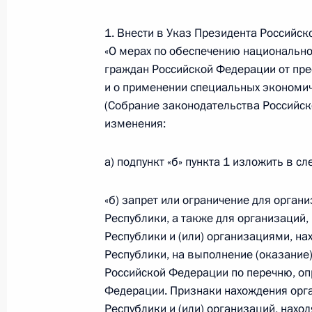
4 января 2016 года, 16:15
1. Внести в Указ Президента Российск
«О мерах по обеспечению национально
Герман Клименко назначен советн
граждан Российской Федерации от пре
и о применении специальных экономич
4 января 2016 года, 15:50
(Собрание законодательства Российск
изменения:
31 декабря 2015 года, четверг
а) подпункт «б» пункта 1 изложить в с
Новогоднее обращение к граждана
«б) запрет или ограничение для орган
31 декабря 2015 года, 23:55
Республики, а также для организаций
Республики и (или) организациями, н
Республики, на выполнение (оказание)
30 декабря 2015 года, среда
Российской Федерации по перечню, о
Федерации. Признаки нахождения орг
Телефонный разговор с Ангелой М
Республики и (или) организаций, нахо