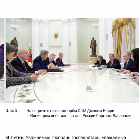
1 из 3
На встрече с госсекретарём США Джоном Керри
и Министром иностранных дел России Сергеем Лавровым.
В.Путин:
Уважаемый господин госсекретарь, уважаемые