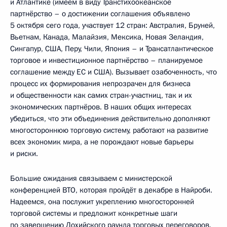
и Атлантике (имеем в виду Транстихоокеанское
партнёрство – о достижении соглашения объявлено
5 октября сего года, участвует 12 стран: Австралия, Бруней,
Вьетнам, Канада, Малайзия, Мексика, Новая Зеландия,
Сингапур, США, Перу, Чили, Япония – и Трансатлантическое
торговое и инвестиционное партнёрство – планируемое
соглашение между ЕС и США). Вызывает озабоченность, что
процесс их формирования непрозрачен для бизнеса
и общественности как самих стран-участниц, так и их
экономических партнёров. В наших общих интересах
убедиться, что эти объединения действительно дополняют
многостороннюю торговую систему, работают на развитие
всех экономик мира, а не порождают новые барьеры
и риски.
Большие ожидания связываем с министерской
конференцией ВТО, которая пройдёт в декабре в Найроби.
Надеемся, она послужит укреплению многосторонней
торговой системы и предложит конкретные шаги
по завершению Дохийского раунда торговых переговоров.