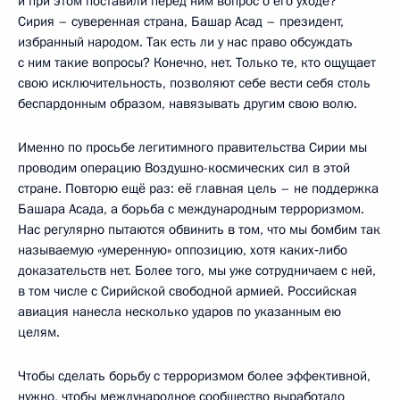
и при этом поставили перед ним вопрос о его уходе?
Сирия – суверенная страна, Башар Асад – президент,
избранный народом. Так есть ли у нас право обсуждать
с ним такие вопросы? Конечно, нет. Только те, кто ощущает
свою исключительность, позволяют себе вести себя столь
беспардонным образом, навязывать другим свою волю.
Именно по просьбе легитимного правительства Сирии мы
проводим операцию Воздушно-космических сил в этой
стране. Повторю ещё раз: её главная цель – не поддержка
Башара Асада, а борьба с международным терроризмом.
Нас регулярно пытаются обвинить в том, что мы бомбим так
называемую «умеренную» оппозицию, хотя каких‑либо
доказательств нет. Более того, мы уже сотрудничаем с ней,
в том числе с Сирийской свободной армией. Российская
авиация нанесла несколько ударов по указанным ею
целям.
Чтобы сделать борьбу с терроризмом более эффективной,
нужно, чтобы международное сообщество выработало