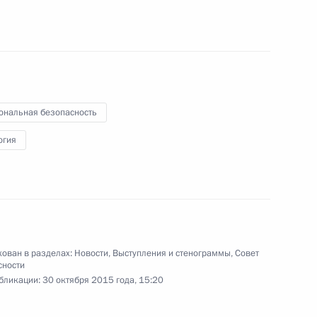
 правительств зарубежных
ональная безопасность
огия
министрами Великобритании,
ован в разделах:
Новости
,
Выступления и стенограммы
,
Совет
сности
бликации:
30 октября 2015 года, 15:20
инистром Италии Маттео