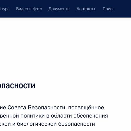
ктура
Видео и фото
Документы
Контакты
Поиск
венный Совет
Совет Безопасности
Комиссии и советы
леграммы
Сведения о Президенте
ноябрь, 2015
ть следующие материалы
опасности
росам
3
9м
ие Совета Безопасности, посвящённое
венной политики в области обеспечения
ской и биологической безопасности