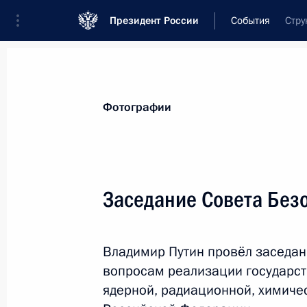
Президент России
События
Стру
Президент
Администрация
Государст
Новости
Стенограммы
Поездки
Те
Фотографии
Показа
Заседание Совета Без
Совещание по экономическим воп
Владимир Путин провёл заседан
3 ноября 2015 года, 17:00
Москва, Кремль
вопросам реализации государст
ядерной, радиационной, химиче