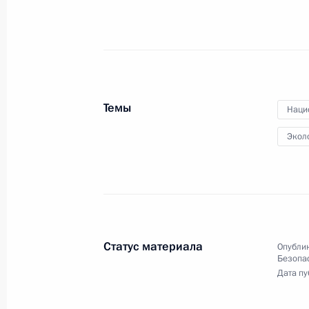
1 ноября 2015 года, воскресенье
Соболезнования глав государств и
стран в связи с авиакатастрофой
1 ноября 2015 года, 21:10
Темы
Наци
Экол
Телефонные разговоры с премьер-
Греции и Ирака
1 ноября 2015 года, 16:25
Статус материала
Опублик
Безопа
31 октября 2015 года, суббота
Дата пу
Телефонный разговор с премьер-м