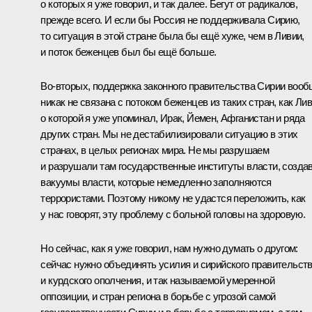
о которых я уже говорил, и так далее. Бегут от радикалов,
прежде всего. И если бы Россия не поддерживала Сирию,
то ситуация в этой стране была бы ещё хуже, чем в Ливии,
и поток беженцев был бы ещё больше.
Во‑вторых, поддержка законного правительства Сирии воо
никак не связана с потоком беженцев из таких стран, как Лив
о которой я уже упоминал, Ирак, Йемен, Афганистан и ряда
других стран. Мы не дестабилизировали ситуацию в этих
странах, в целых регионах мира. Не мы разрушаем
и разрушали там государственные институты власти, созда
вакуумы власти, которые немедленно заполняются
террористами. Поэтому никому не удастся переложить, как
у нас говорят, эту проблему с больной головы на здоровую.
Но сейчас, как я уже говорил, нам нужно думать о другом:
сейчас нужно объединять усилия и сирийского правительств
и курдского ополчения, и так называемой умеренной
оппозиции, и стран региона в борьбе с угрозой самой