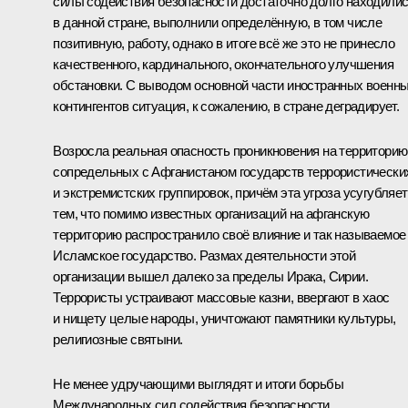
силы содействия безопасности достаточно долго находили
в данной стране, выполнили определённую, в том числе
позитивную, работу, однако в итоге всё же это не принесло
качественного, кардинального, окончательного улучшения
обстановки. С выводом основной части иностранных военн
контингентов ситуация, к сожалению, в стране деградирует.
Возросла реальная опасность проникновения на территорию
сопредельных с Афганистаном государств террористически
и экстремистских группировок, причём эта угроза усугубляе
тем, что помимо известных организаций на афганскую
территорию распространило своё влияние и так называемое
Исламское государство. Размах деятельности этой
организации вышел далеко за пределы Ирака, Сирии.
Террористы устраивают массовые казни, ввергают в хаос
и нищету целые народы, уничтожают памятники культуры,
религиозные святыни.
Не менее удручающими выглядят и итоги борьбы
Международных сил содействия безопасности