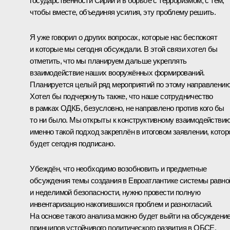
государственности Сирии и в борьбе с терроризмом, с тем,
чтобы вместе, объединяя усилия, эту проблему решить.
Я уже говорил о других вопросах, которые нас беспокоят
и которые мы сегодня обсуждали. В этой связи хотел бы
отметить, что мы планируем дальше укреплять
взаимодействие наших вооружённых формирований.
Планируется целый ряд мероприятий по этому направлению
Хотел бы подчеркнуть также, что наше сотрудничество
в рамках ОДКБ, безусловно, не направлено против кого бы
то ни было. Мы открыты к конструктивному взаимодействию
именно такой подход закреплён в итоговом заявлении, котор
будет сегодня подписано.
Убеждён, что необходимо возобновить и предметные
обсуждения темы создания в Евроатлантике системы равно
и неделимой безопасности, нужно провести полную
инвентаризацию накопившихся проблем и разногласий.
На основе такого анализа можно будет выйти на обсуждени
принципов устойчивого политического развития в
ОБСЕ
,