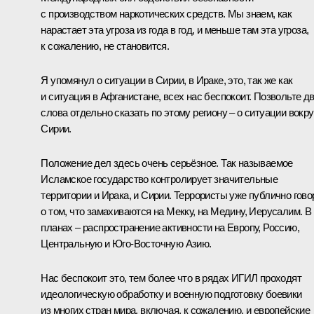
с производством наркотических средств. Мы знаем, как
нарастает эта угроза из года в год, и меньше там эта угроза,
к сожалению, не становится.
Я упомянул о ситуации в Сирии, в Ираке, это, так же как
и ситуация в Афганистане, всех нас беспокоит. Позвольте д
слова отдельно сказать по этому региону – о ситуации вокру
Сирии.
Положение дел здесь очень серьёзное. Так называемое
Исламское государство контролирует значительные
территории и Ирака, и Сирии. Террористы уже публично гово
о том, что замахиваются на Мекку, на Медину, Иерусалим. В
планах – распространение активности на Европу, Россию,
Центральную и Юго-Восточную Азию.
Нас беспокоит это, тем более что в рядах ИГИЛ проходят
идеологическую обработку и военную подготовку боевики
из многих стран мира, включая, к сожалению, и европейские