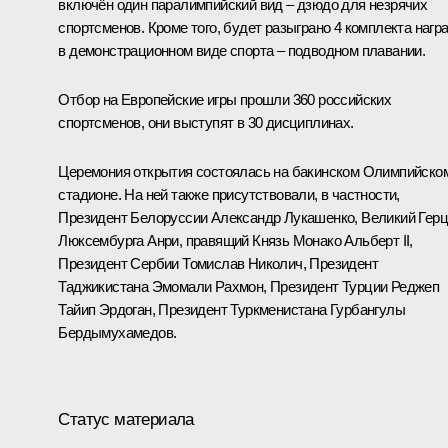
включён один паралимпийский вид – дзюдо для незрячих
спортсменов. Кроме того, будет разыграно 4 комплекта нагр
в демонстрационном виде спорта – подводном плавании.
Отбор на Европейские игры прошли 360 российских
спортсменов, они выступят в 30 дисциплинах.
Церемония открытия состоялась на бакинском Олимпийско
стадионе. На ней также присутствовали, в частности,
Президент Белоруссии
Александр Лукашенко
, Великий Герц
Люксембурга Анри, правящий Князь Монако Альберт II,
Президент Сербии
Томислав Николич
, Президент
Таджикистана
Эмомали Рахмон
, Президент Турции
Реджеп
Тайип Эрдоган
, Президент Туркменистана
Гурбангулы
Бердымухамедов
.
Статус материала