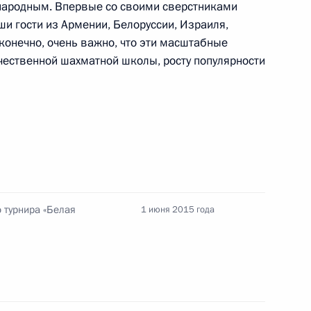
ународным. Впервые со своими сверстниками
ши гости из Армении, Белоруссии, Израиля,
 конечно, очень важно, что эти масштабные
укотского автономного округа
чественной шахматной школы, росту популярности
3
Совета министров
3
3м
 турнира «Белая
1 июня 2015 года
 Си Цзиньпину