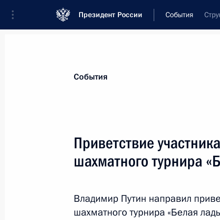
Президент России
События
Стру
Президент
Администрация
Государст
Новости
Стенограммы
Поездки
Те
События
Показа
Приветствие участника
шахматного турнира «Б
Телефонный разговор с Премьер-м
Ципрасом
5 июня 2015 года, 14:10
Владимир Путин направил приве
шахматного турнира «Белая ладь