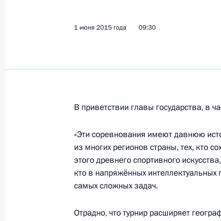
Встреча с губернатором Московско
1 июня 2015 года
09:30
Воробьёвым
5 июня 2015 года, 12:10
Москва, Кремль
Подписан Указ об исполняющем об
Северная Осетия – Алания
В приветствии главы государства, в ча
5 июня 2015 года, 10:00
«Эти соревнования имеют давнюю ист
из многих регионов страны, тех, кто 
этого древнего спортивного искусства
4 июня 2015 года, четверг
кто в напряжённых интеллектуальных 
самых сложных задач.
Встреча с президентом – председа
Андреем Костиным
Отрадно, что турнир расширяет геогра
4 июня 2015 года, 18:40
Москва, Кремль