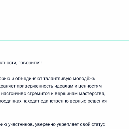
й области Андреем
2
язанности Главы Республики
стности, говорится:
орию и объединяют талантливую молодёжь
сохраняет приверженность идеалам и ценностям
, настойчиво стремится к вершинам мастерства,
поединках находит единственно верные решения
телем правления Банка ВТБ
1
фию участников, уверенно укрепляет свой статус