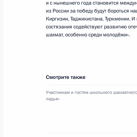
и с нынешнего года становится межд
из России за победу будут бороться на
Киргизии, Таджикистана, Туркмении. И
Рабочая встреча с губернатором Ч
состязания содействуют развитию оте
шахмат, особенно среди молодёжи».
Романом Копиным
4 июня 2015 года, 13:10
Москва, Кремль
3 июня 2015 года, среда
Смотрите также
Встреча с участниками заседания 
Участникам и гостям школьного шахматного
иностранных дел ШОС
ладья»
3 июня 2015 года, 15:00
Москва, Кремль
Соболезнования Председателю КНР