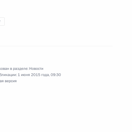
т
4
ован в разделе:
Новости
бликации:
1 июня 2015 года, 09:30
ая версия
ьства Словакии Робертом
3
ической культуры и спорта
10
10м