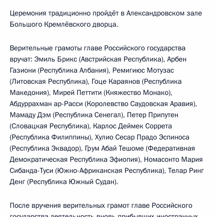
Церемония традиционно пройдёт в Александровском зале
Большого Кремлёвского дворца.
Верительные грамоты главе Российского государства
вручат: Эмиль Брикс (Австрийская Республика), Арбен
Газиони (Республика Албания), Ремигиюс Мотузас
(Литовская Республика), Гоце Караянов (Республика
Македония), Мирей Петтити (Княжество Монако),
Абдуррахман ар-Расси (Королевство Саудовская Аравия),
Мамаду Дэм (Республика Сенегал), Петер Припутен
(Словацкая Республика), Карлос Деймек Соррета
(Республика Филиппины), Хулио Сесар Прадо Эспиноса
(Республика Эквадор), Грум Абай Тешоме (Федеративная
Демократическая Республика Эфиопия), Номасонто Мария
Сибанда-Туси (Южно-Африканская Республика), Телар Ринг
Денг (Республика Южный Судан).
После вручения верительных грамот главе Российского
государства деятельность вновь прибывших иностранных