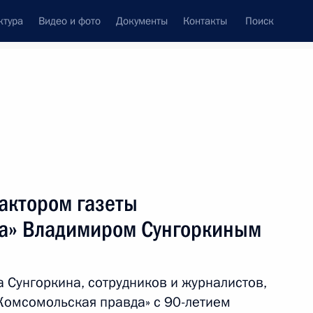
ктура
Видео и фото
Документы
Контакты
Поиск
венный Совет
Совет Безопасности
Комиссии и советы
леграммы
Сведения о Президенте
май, 2015
ть следующие материалы
актором газеты
да» Владимиром Сунгоркиным
м
1
 Сунгоркина, сотрудников и журналистов,
«Комсомольская правда» с 90-летием