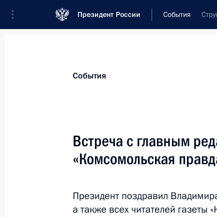
Президент России
События
Стру
Президент
Администрация
Государст
Новости
Стенограммы
Поездки
Те
События
Показа
Встреча с главным ред
«Комсомольская прав
28 мая 2015 года, четверг
Встреча с Валери Жискар д'Эстено
Президент поздравил Владимира
28 мая 2015 года, 18:20
Москва, Кремль
а также всех читателей газеты 