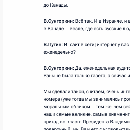
Заседание наблюдательного совета 
до Канады.
инициатив
27 мая 2015 года, 20:00
Москва, Кремль
В.Сунгоркин
: Всё так. И в Израиле, и
в Канаде – везде, где есть русские лю
В.Путин
: И [сайт в сети] интернет у в
Президент России примет веритель
еженедельно?
прибывших послов иностранных гос
27 мая 2015 года, 16:00
В.Сунгоркин
: Да, еженедельная аудит
Раньше была только газета, а сейчас и
Совещание с членами Правительст
Мы сделали такой, считаем, очень инт
номера (уже тогда мы занимались про
27 мая 2015 года, 14:50
Москва, Кремль
моральным обликом – тем же, чем сей
наши самые великие, самые знамениты
приход во власть Президента Владими
26 мая 2015 года, вторник
подарочный, мы Вам его с удовольств