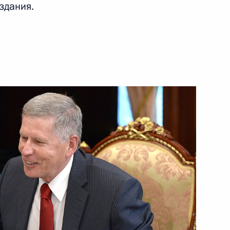
здания.
зяйства Александром
3
ами иностранных государств
15
10м
 МГУ
6
7м