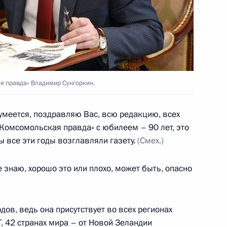
1
джана с Днём Республики
я правда» Владимир Сунгоркин.
зумеется, поздравляю Вас, всю редакцию, всех
«Комсомольская правда» с юбилеем – 90 лет, это
ветеранам Пограничной
Вы все эти годы возглавляли газету.
(Смех.)
ичника
е знаю, хорошо это или плохо, может быть, опасно
рдов, ведь она присутствует во всех регионах
, 42 странах мира – от Новой Зеландии