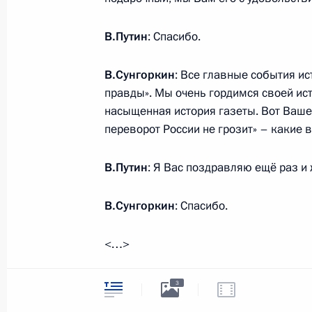
Встреча с главным редактором газ
В.Путин
: Спасибо.
Владимиром Сунгоркиным
26 мая 2015 года, 20:10
Москва, Кремль
В.Сунгоркин
: Все главные события и
правды». Мы очень гордимся своей ис
насыщенная история газеты. Вот Ваше
переворот России не грозит» – какие в
Встреча с представителями госуда
вопросы безопасности
В.Путин
: Я Вас поздравляю ещё раз и
26 мая 2015 года, 17:10
Москва
В.Сунгоркин
: Спасибо.
Встреча с Уполномоченным по защ
<…>
Борисом Титовым
26 мая 2015 года, 15:15
Москва
3