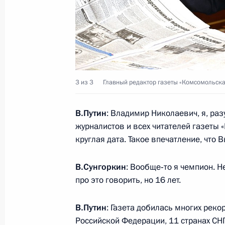
Комментарий о ситуации в ФИФА
28 мая 2015 года, 12:00
Поздравление Президенту Азербай
3 из 3
Главный редактор газеты «Комсомольска
28 мая 2015 года, 10:30
В.Путин
: Владимир Николаевич, я, ра
журналистов и всех читателей газеты 
Поздравление военнослужащим и 
круглая дата. Такое впечатление, что 
службы ФСБ России с Днём погран
28 мая 2015 года, 09:00
В.Сунгоркин
: Вообще‑то я чемпион. Н
про это говорить, но 16 лет.
27 мая 2015 года, среда
В.Путин
: Газета добилась многих реко
Российской Федерации, 11 странах СНГ