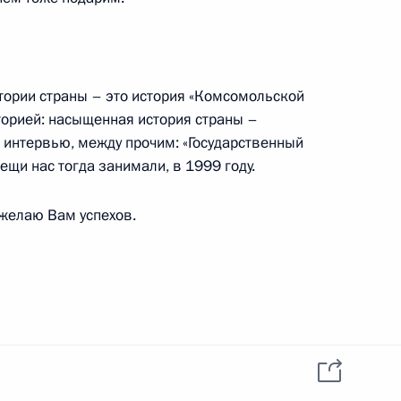
еты «Комсомольская правда»
3
стории страны – это история «Комсомольской
торией: насыщенная история страны –
 интервью, между прочим: «Государственный
ещи нас тогда занимали, в 1999 году.
рств БРИКС, курирующими
4
3м
 желаю Вам успехов.
ите прав предпринимателей
5