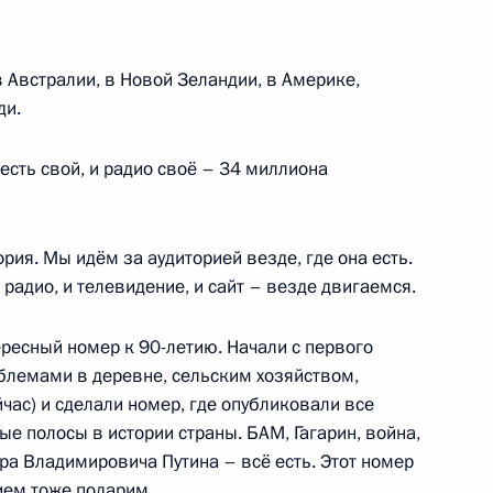
Агентства стратегических
6
6м
 в Австралии, в Новой Зеландии, в Америке,
ди.
ас есть свой, и радио своё – 34 миллиона
ные грамоты у 13 вновь
ударств
ория. Мы идём за аудиторией везде, где она есть.
 радио, и телевидение, и сайт – везде двигаемся.
ва
ересный номер к 90-летию. Начали с первого
7
36м
блемами в деревне, сельским хозяйством,
час) и сделали номер, где опубликовали все
е полосы в истории страны. БАМ, Гагарин, война,
ра Владимировича Путина – всё есть. Этот номер
ием тоже подарим.