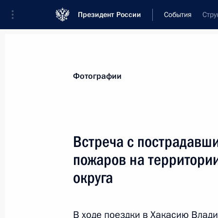
Президент России
События
Стру
Президент
Администрация
Государст
Новости
Стенограммы
Поездки
Те
Фотографии
Показа
Встреча с пострадавши
пожаров на территори
О спецпредставителе России в Конт
округа
27 апреля 2015 года, 18:00
В ходе поездки в Хакасию Влад