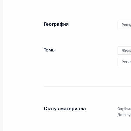
на выборах Президента Республики
27 апреля 2015 года, 09:30
География
Респ
25 апреля 2015 года, суббота
Темы
Жиль
Соболезнования Президенту Непал
Реги
25 апреля 2015 года, 14:40
24 апреля 2015 года, пятница
Встреча с Президентом Франции Ф
Статус материала
Опублик
24 апреля 2015 года, 16:45
Ереван
Дата пу