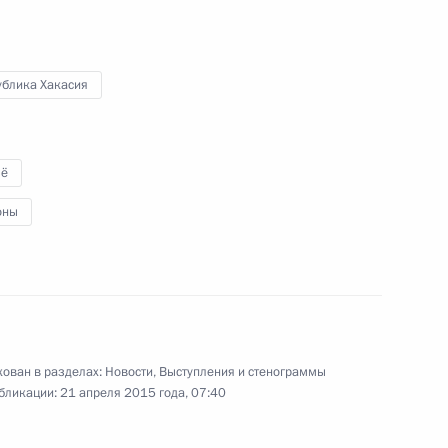
 Казахстан
ублика Хакасия
ё
а Рам Баран Ядаву
оны
рансуа Олландом
3
ован в разделах:
Новости
,
Выступления и стенограммы
бликации:
21 апреля 2015 года, 07:40