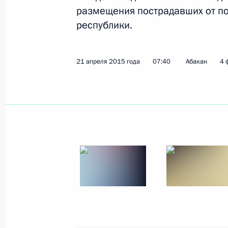
Заседание попечительского совета
размещения пострадавших от по
общества
республики.
27 апреля 2015 года, 16:30
Санкт-Петербур
21 апреля 2015 года
07:40
Абакан
4 
Встреча с членами Совета законод
27 апреля 2015 года, 14:45
Санкт-Петербур
Телефонный разговор с Президент
Назарбаевым
27 апреля 2015 года, 12:50
Владимир Путин поздравил Нурсулт