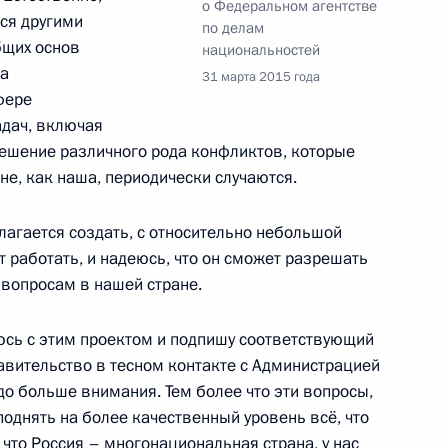
о Федеральном агентстве
тся другими
по делам
бщих основ
национальностей
хта памяти»
та
10
6м
31 марта 2015 года
фере
ласть
адач, включая
ешение различного рода конфликтов, которые
не, как наша, периодически случаются.
лагается создать, с относительно небольшой
том Южной Осетии Леонидом
т работать, и надеюсь, что он сможет разрешать
вопросам в нашей стране.
сь с этим проектом и подпишу соответствующий
равительство в тесном контакте с Администрацией
до больше внимания. Тем более что эти вопросы,
Дальнего Востока
2
13м
поднять на более качественный уровень всё, что
ть, Ново-Огарёво
 что Россия – многонациональная страна, у нас