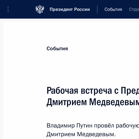
Президент России
События
Стру
Президент
Администрация
Государст
Новости
Стенограммы
Поездки
Те
События
Показа
Рабочая встреча с Пре
Дмитрием Медведевы
Встреча с главой МИД Китая Ван И
7 апреля 2015 года, 19:55
Москва, Кремль
Владимир Путин провёл рабочую
Дмитрием Медведевым.