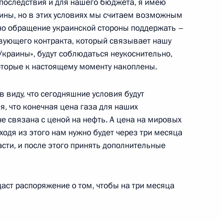
последствия и для нашего бюджета, я имею
лины, но в этих условиях мы считаем возможным
но обращение украинской стороны поддержать –
 канала» с 20-летием
твующего контракта, который связывает нашу
Украины», будут соблюдаться неукоснительно,
оторые к настоящему моменту накоплены.
в виду, что сегодняшние условия будут
я, что конечная цена газа для наших
че связана с ценой на нефть. А цена на мировых
м компании «Аэрофлот»
ходя из этого нам нужно будет через три месяца
3
асти, и после этого принять дополнительные
аст распоряжение о том, чтобы на три месяца
 Совета Безопасности
1