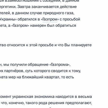
аши взаимоотношения с соседями, в данном
ергетики. Завтра заканчивается действие
телей, в данном случае природного газа,
ко по случаю Дня единения
 Украины» обратился в «
Газпром
» с просьбой
кета, а «Газпром» намерен был обратиться
во относится к этой просьбе и что Вы планируете
ва
 мы получили обращение «Газпрома»,
6
26м
 партнёров, суть которого сводится к тому,
кета мер на ближайший квартал, то есть
седательства России в БРИКС
 момент украинская экономика находится в весьма
 что, конечно, такого рода решения предполагают,