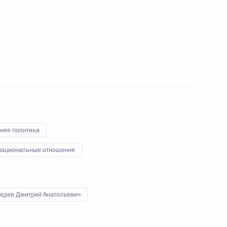
сть, Ново-Огарёво
тстве по делам
Правительства Дмитрием
1
няя политика
ациональные отношения
сть, Ново-Огарёво
едев Дмитрий Анатольевич
да прямых инвестиций
3