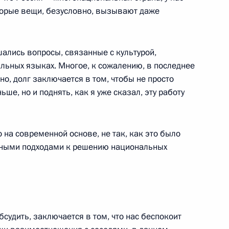
торые вещи, безусловно, вызывают даже
ались вопросы, связанные с культурой,
альных языках. Многое, к сожалению, в последнее
но, долг заключается в том, чтобы не просто
ьше, но и поднять, как я уже сказал, эту работу
уда
3
11м
о на современной основе, не так, как это было
ть, Ново-Огарёво
енными подходами к решению национальных
оклады о ходе спасательной
бсудить, заключается в том, что нас беспокоит