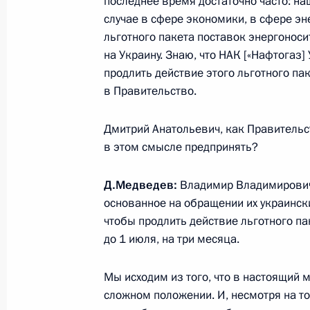
последнее время достаточно часто: н
случае в сфере экономики, в сфере эн
льготного пакета поставок энергоноси
Поздравление Александру Лукашен
на Украину. Знаю, что НАК [«Нафтогаз]
народов России и Беларуси
продлить действие этого льготного па
в Правительство.
2 апреля 2015 года, 10:00
Дмитрий Анатольевич, как Правительст
в этом смысле предпринять?
1 апреля 2015 года, среда
Совещание с членами Правительст
Д.Медведев:
Владимир Владимирович,
основанное на обращении их украинских
1 апреля 2015 года, 14:30
чтобы продлить действие льготного па
до 1 июля, на три месяца.
Обращение в связи с началом пред
Мы исходим из того, что в настоящий
сложном положении. И, несмотря на то
1 апреля 2015 года, 12:15