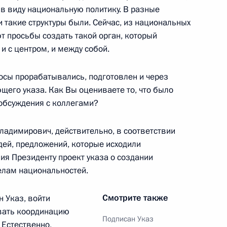
в виду национальную политику. В разные
 такие структуры были. Сейчас, из национальных
чественной войны
3
4м
т просьбы создать такой орган, который
я России
и с центром, и между собой.
росы прорабатывались, подготовлен и через
щего указа. Как Вы оцениваете то, что было
обсуждения с коллегами?
 воинской славы» Старой
озному и Феодосии
димирович, действительно, в соответствии
ей, предложений, которые исходили
ния Президенту проект указа о создании
делам национальностей.
овгородской области Сергеем
1
Смотрите также
н Указ, войти
ивать координацию
Подписан Указ
 Естественно,