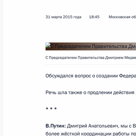
Заседание Государственного совет
малого и среднего бизнеса
31 марта 2015 года
18:45
Московская об
7 апреля 2015 года, 17:35
Москва, Кремль
Подписан Указ о назначении начал
специальных программ Президента
С Председателем Правительства Дмитрием Медв
7 апреля 2015 года, 12:35
Обсуждался вопрос о создании Федера
Речь шла также о продлении действия 
Подписан Указ о назначении руков
контрразведки ФСБ
* * *
7 апреля 2015 года, 12:30
В.Путин:
Дмитрий Анатольевич, мы с 
более жёсткой координации работы по 