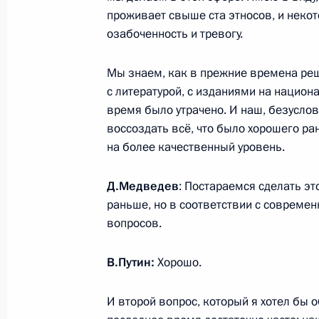
проживает свыше ста этносов, и неко
озабоченность и тревогу.
Поздравление с праздником Песах
Мы знаем, как в прежние времена реш
3 апреля 2015 года, 09:00
с литературой, с изданиями на национ
время было утрачено. И наш, безуслов
воссоздать всё, что было хорошего ран
2 апреля 2015 года, четверг
на более качественный уровень.
Совещание о ситуации на рынке тр
Д.Медведев
: Постараемся сделать эт
2 апреля 2015 года, 15:20
Московская облас
раньше, но в соответствии с соврем
вопросов.
Президент получает оперативные д
В.Путин:
Хорошо.
операции в Охотском море
И второй вопрос, который я хотел бы о
2 апреля 2015 года, 11:45