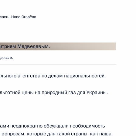
а по вопросам развития
6
16м
ласть, Ново-Огарёво
ьника Главного управления
едевым.
льного агентства по делам национальностей.
льготной цены на природный газ для Украины.
одителя Службы
Вами неоднократно обсуждали необходимость
вопросам, которые для такой страны, как наша,