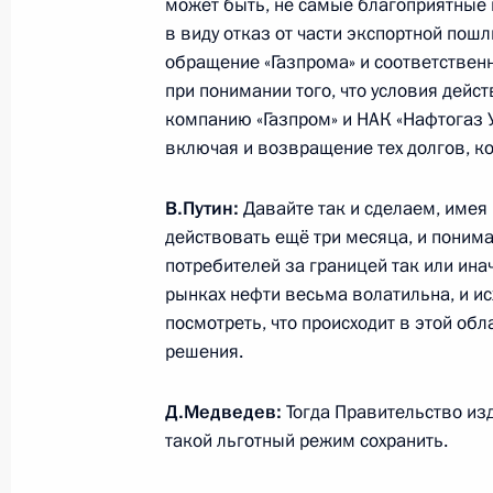
может быть, не самые благоприятные 
в виду отказ от части экспортной пош
обращение «Газпрома» и соответствен
Поздравление коллективу «Первого
при понимании того, что условия дейс
с начала вещания
компанию «Газпром» и НАК «Нафтогаз 
включая и возвращение тех долгов, к
1 апреля 2015 года, 09:00
В.Путин:
Давайте так и сделаем, имея 
действовать ещё три месяца, и понима
31 марта 2015 года, вторник
потребителей за границей так или ина
Встреча с генеральным директоро
рынках нефти весьма волатильна, и ис
посмотреть, что происходит в этой обл
Виталием Савельевым
решения.
31 марта 2015 года, 23:00
Д.Медведев:
Тогда Правительство изд
такой льготный режим сохранить.
Совещание с постоянными членами