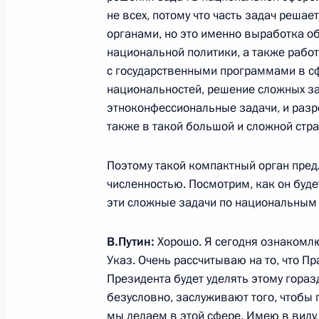
не всех, потому что часть задач решае
органами, но это именно выработка о
Открытие всероссийской акции «Ва
национальной политики, а также рабо
с государственными программами в с
6 апреля 2015 года, 15:45
Новгородская об
национальностей, решение сложных з
этноконфессиональные задачи, и разр
также в такой большой и сложной стра
3 апреля 2015 года, пятница
Поэтому такой компактный орган пред
Телефонный разговор с Президен
численностью. Посмотрим, как он буде
Тибиловым
эти сложные задачи по национальным 
3 апреля 2015 года, 15:35
В.Путин:
Хорошо. Я сегодня ознакомлю
Указ. Очень рассчитываю на то, что П
Президента будет уделять этому гораз
Совещание по вопросам развития 
безусловно, заслуживают того, чтобы 
3 апреля 2015 года, 13:45
Московская облас
мы делаем в этой сфере. Имею в виду,