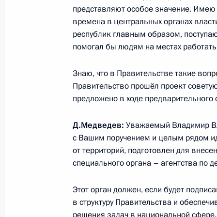
6 апреля 2015 года, понедельник
представляют особое значение. Имею 
времена в центральных органах власти
Встреча с ветеранами Великой Оте
республик главным образом, поступаю
и участниками Поискового движени
помогал бы людям на местах работать 
6 апреля 2015 года, 17:30
Старая Русса
Знаю, что в Правительстве такие воп
Правительство прошёл проект советую
предложено в ходе предварительного 
Указы о присвоении звания «Город
Руссе, Гатчине, Петрозаводску, Гр
Д.Медведев
:
Уважаемый Владимир Вла
6 апреля 2015 года, 17:15
с Вашим поручением и целым рядом ид
от территорий, подготовлен для внесе
специального органа – агентства по 
Рабочая встреча с губернатором Н
Этот орган должен, если будет подписа
Митиным
в структуру Правительства и обеспеч
6 апреля 2015 года, 16:30
Старая Русса
решения задач в национальной сфере.