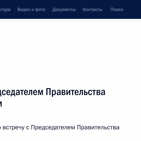
ктура
Видео и фото
Документы
Контакты
Поиск
венный Совет
Совет Безопасности
Комиссии и советы
леграммы
Сведения о Президенте
апрель, 2015
ть следующие материалы
дседателем Правительства
м
4
 встречу с Председателем Правительства