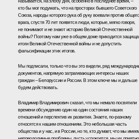
называется, на злобу дня, особенно в последнее время, –
кто бы мог подумать, что на просторах бывшего Советского
Союза, народы которого рука об руку воевали против общег
врага, спустя 70 лет появятся люди, которые, мягко говоря,
не понимают и не знают историю Великой Отечественной
войны? Поэтому нам уже в общем доме приходится защища
итоги Великой Отечественной войны и не допустить
фальсификации этих итогов.
Мы подписали, только что вы это видели, ряд международ
документов, напрямую затрагивающих интересы наших
граждан – Белоруссии и России. В этом ключе мы и дальше
будем действовать.
Владимир Владимирович сказал, что мы немало посвятили
времени обсуждению один на один состояния наших
отношений и перспектив их развития. Знаете, по‑разному
относятся к нашим отношениям. Это небольшая часть
общества и у нас, и в России, но те, кто думает, что мы имее
непреодолимые проблемы, пусть успокоятся, мы их приятно