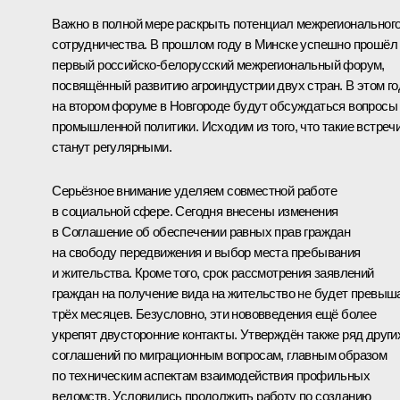
Важно в полной мере раскрыть потенциал межрегиональног
сотрудничества. В прошлом году в Минске успешно прошёл
первый российско-белорусский межрегиональный форум,
посвящённый развитию агроиндустрии двух стран. В этом го
на втором форуме в Новгороде будут обсуждаться вопросы
промышленной политики. Исходим из того, что такие встреч
станут регулярными.
Серьёзное внимание уделяем совместной работе
в социальной сфере. Сегодня внесены изменения
в Соглашение об обеспечении равных прав граждан
на свободу передвижения и выбор места пребывания
и жительства. Кроме того, срок рассмотрения заявлений
граждан на получение вида на жительство не будет превыш
трёх месяцев. Безусловно, эти нововведения ещё более
укрепят двусторонние контакты. Утверждён также ряд други
соглашений по миграционным вопросам, главным образом
по техническим аспектам взаимодействия профильных
ведомств. Условились продолжить работу по созданию