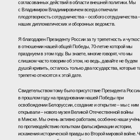
согласованных действий в области внешней политики. Мы
с Владимиром Владимировичем всегда отмечали
плодотворность сотрудничества – особого сотрудничества 
наших дипломатических и оборонных ведомств.
Я благодарен Президенту России за ту трепетность и чуткос
в отношении нашей общей Победы, 70-летие которой мы
празднуем в этом году. Вы знаете, многие говорят, что мы
слишком часто говорим об этом, но ведь, давайте не будем
душой кривить, осталось только два государства, которые т
трепетно относятся к этой дате.
Свидетельством тому было присутствие Президента Росси
в прошлом году на праздновании нашей Победы при
освобождении Белоруссии, создание и открытие – мы с ним
открывали – нового музея Великой Отечественной войны
в Минске. Мы очень активно работаем, особенно наши учён
по противодействию попыткам фальсификации истории,
искажения исторической правды во Второй мировой войне. 