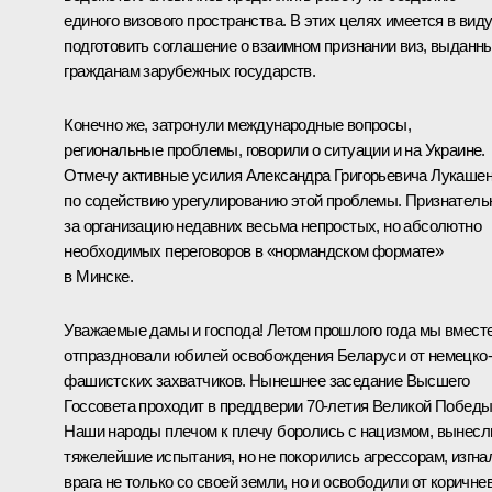
единого визового пространства. В этих целях имеется в вид
подготовить соглашение о взаимном признании виз, выданн
гражданам зарубежных государств.
Конечно же, затронули международные вопросы,
региональные проблемы, говорили о ситуации и на Украине.
Отмечу активные усилия Александра Григорьевича Лукаше
по содействию урегулированию этой проблемы. Признател
за организацию недавних весьма непростых, но абсолютно
необходимых переговоров в «нормандском формате»
в Минске.
Уважаемые дамы и господа! Летом прошлого года мы вмест
отпраздновали юбилей освобождения Беларуси от немецко-
фашистских захватчиков. Нынешнее заседание Высшего
Госсовета проходит в преддверии 70-летия Великой Победы
Наши народы плечом к плечу боролись с нацизмом, вынесл
тяжелейшие испытания, но не покорились агрессорам, изгна
врага не только со своей земли, но и освободили от коричне