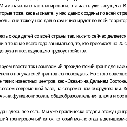
 Мы изначально так планировали, эта часть уже запущена. В
торые тоже, как вы знаете, у нас давно созданы по всей ст
колы, они тоже у нас давно функционируют по всей террито
ть сюда детей со всей страны так, как это сейчас делается 
и в течение всего года заниматься, те, кто приезжает на 20
до вуза и последующего трудоустройства.
анируем ввести так называемый президентский грант для н
пенно получателей грантов сопровождать. Но этого соверше
е таких известных центров, как «Океан» на Дальнем Востоке
 совсем современной базе, на современном оборудовании. К
должна функционировать общеобразовательная школа и соот
уры здесь всё есть. Мы уже практически отдали этому центр
ший тренировочный каток, который можно отдать детишкам-