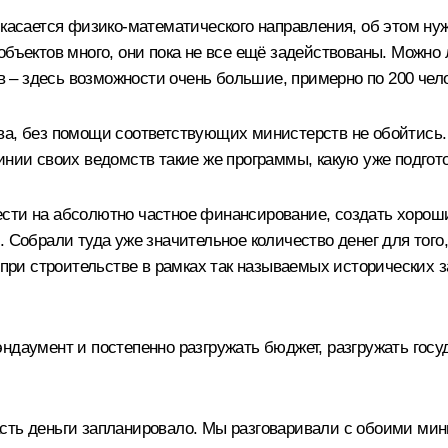
 касается физико-математического направления, об этом ну
бъектов много, они пока не все ещё задействованы. Можно 
– здесь возможности очень большие, примерно по 200 чело
ва, без помощи соответствующих министерств не обойтись.
инии своих ведомств такие же программы, какую уже подгот
сти на абсолютно частное финансирование, создать хороши
. Собрали туда уже значительное количество денег для того
при строительстве в рамках так называемых исторических зат
даумент и постепенно разгружать бюджет, разгружать госуда
сть деньги запланировало. Мы разговаривали с обоими ми