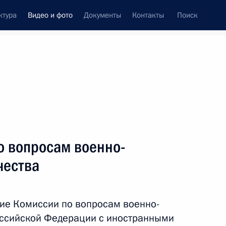
ктура
Видео и фото
Документы
Контакты
Поиск
си
ия, встречи
Встречи со СМИ
февраль, 2015
ть следующие материалы
о вопросам военно-
чества
Совещание с членами
Правительства
ие Комиссии по вопросам военно-
оссийской Федерации с иностранными