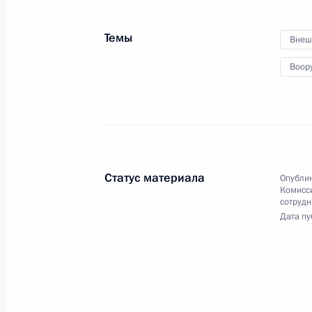
по вопросам военно-
технического сотрудничеств
Темы
Внеш
Воор
27 января 2015 года
Видео, 4 мин.
Статус материала
Опублик
Комисс
сотрудн
Дата пу