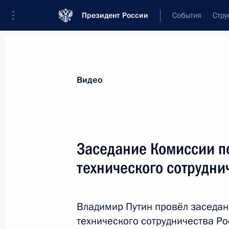
Президент России
События
Стру
Видеозаписи
Фотографии
Аудиозапи
Все материалы
Выступления
Совещан
Видео
Показа
Заседание Комиссии п
технического сотрудни
Совещание
по кредитованию
Владимир Путин провёл заседан
предприятий реального
технического сотрудничества Р