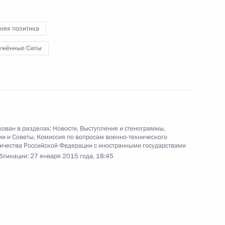
членами Совета
а
Безопасности
няя политика
ужённые Силы
23 января 2015 года
Видео, 4 мин.
ован в разделах:
Новости
,
Выступления и стенограммы
,
ии и Советы
,
Комиссия по вопросам военно-технического
ичества Российской Федерации с иностранными государствами
бликации:
27 января 2015 года, 18:45